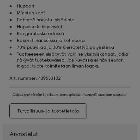
Huppari
Miesten koot
Pehmeä harjattu sisäpinta
Hupussa kiristysnyöri
Kengurutasku edessä
Resori hihansuissa ja helmassa
70% puuvillaa ja 30% kierrätettyä polyesteriä
Tuotteeseen sisältyvät vain ne yksityiskohdat, jotka
näkyvät tuotekuvassa. Jos kuvassa ei näy seuran
logoa, tuote toimitetaan ilman logoa.
Art. nummer: 409630102
Ostaessasi tämän tuotteen, bonuspisteet menevät suoraan seuralle.
Turvallisuus- ja tuotetietoja
Arvostelut