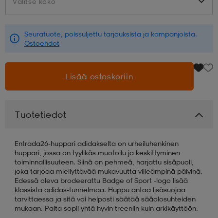
Valitse koko
Valitse koko
aatteet
tarvikkeet
set
tarvikkeet
aatteet
Seuratuote, poissuljettu tarjouksista ja kampanjoista.
Ostoehdot
olasit
asut
set
Lisää ostoskoriin
set
it
a
Tuotetiedot
asut
huolto
asut
Entrada26-huppari adidakselta on urheiluhenkinen
huppari, jossa on tyylikäs muotoilu ja keskittyminen
toiminnallisuuteen. Siinä on pehmeä, harjattu sisäpuoli,
it
it
joka tarjoaa miellyttävää mukavuutta viileämpinä päivinä.
Edessä oleva brodeerattu Badge of Sport -logo lisää
klassista adidas-tunnelmaa. Huppu antaa lisäsuojaa
tarvittaessa ja sitä voi helposti säätää sääolosuhteiden
huolto
huolto
mukaan. Paita sopii yhtä hyvin treeniin kuin arkikäyttöön.