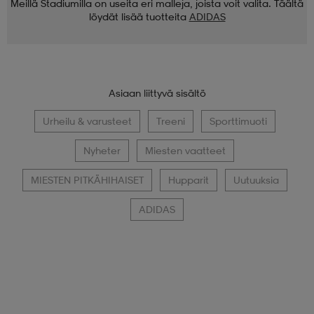
Meillä Stadiumilla on useita eri malleja, joista voit valita. Täältä
löydät lisää tuotteita
ADIDAS
Asiaan liittyvä sisältö
Urheilu & varusteet
Treeni
Sporttimuoti
Nyheter
Miesten vaatteet
MIESTEN PITKÄHIHAISET
Hupparit
Uutuuksia
ADIDAS