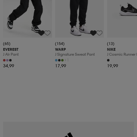
(65)
(154)
(13)
EVEREST
WARP
NIKE
J Alr Pant
J Signature Sweat Pant
J Cosmic Runner 
+1
34,99
17,99
19,99