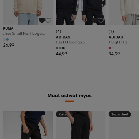
PUMA
(4)
(1)
J Ess Small No.1 Logo
ADIDAS
ADIDAS
Centered Hoodie Fl B
J 3s Fl Hood 225
J Clgt Fl Fz
26,99
44,99
34,99
Muut ostivat myös
Kampanja -25%
Katso hintaa
Superdeal