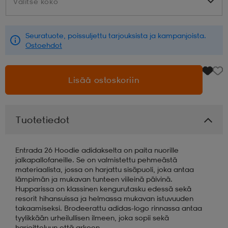
Valitse koko
Valitse koko
aatteet
tarvikkeet
set
tarvikkeet
aatteet
Seuratuote, poissuljettu tarjouksista ja kampanjoista.
Ostoehdot
olasit
asut
set
Lisää ostoskoriin
set
it
a
Tuotetiedot
asut
huolto
asut
Entrada 26 Hoodie adidakselta on paita nuorille
jalkapallofaneille. Se on valmistettu pehmeästä
materiaalista, jossa on harjattu sisäpuoli, joka antaa
it
it
lämpimän ja mukavan tunteen viileinä päivinä.
Hupparissa on klassinen kengurutasku edessä sekä
resorit hihansuissa ja helmassa mukavan istuvuuden
takaamiseksi. Brodeerattu adidas-logo rinnassa antaa
huolto
huolto
tyylikkään urheilullisen ilmeen, joka sopii sekä
harjoitteluun että arkeen.