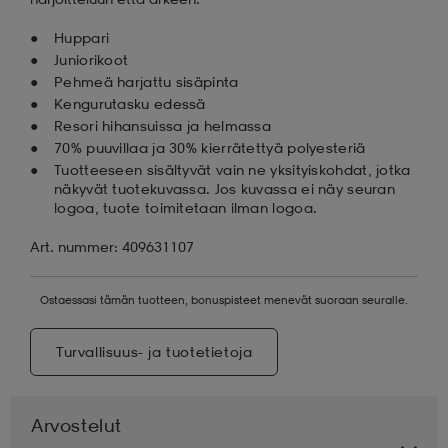
Huppari
Juniorikoot
Pehmeä harjattu sisäpinta
Kengurutasku edessä
Resori hihansuissa ja helmassa
70% puuvillaa ja 30% kierrätettyä polyesteriä
Tuotteeseen sisältyvät vain ne yksityiskohdat, jotka
näkyvät tuotekuvassa. Jos kuvassa ei näy seuran
logoa, tuote toimitetaan ilman logoa.
Art. nummer: 409631107
Ostaessasi tämän tuotteen, bonuspisteet menevät suoraan seuralle.
Turvallisuus- ja tuotetietoja
Arvostelut