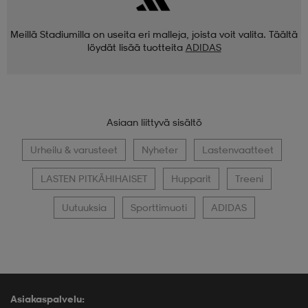
Meillä Stadiumilla on useita eri malleja, joista voit valita. Täältä
löydät lisää tuotteita
ADIDAS
Asiaan liittyvä sisältö
Urheilu & varusteet
Nyheter
Lastenvaatteet
LASTEN PITKÄHIHAISET
Hupparit
Treeni
Uutuuksia
Sporttimuoti
ADIDAS
Asiakaspalvelu: