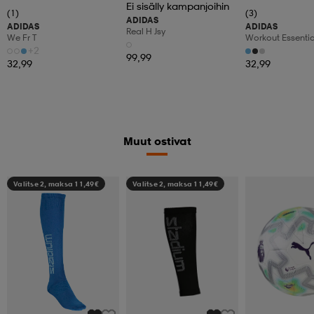
Ei sisälly kampanjoihin
(1)
(3)
ADIDAS
ADIDAS
ADIDAS
Real H Jsy
We Fr T
Workout Essentia
+2
99,99
32,99
32,99
Muut ostivat
Valitse 2, maksa 11,49€
Valitse 2, maksa 11,49€