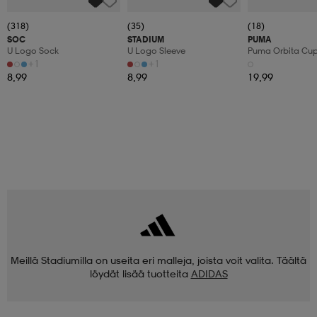
(318)
(35)
(18)
SOC
STADIUM
PUMA
U Logo Sock
U Logo Sleeve
Puma Orbita Cup P
+1
+1
8,99
8,99
19,99
Meillä Stadiumilla on useita eri malleja, joista voit valita. Täältä
löydät lisää tuotteita
ADIDAS