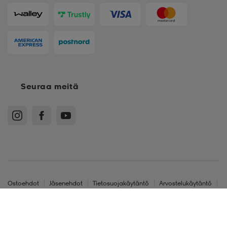
Seuraa meitä
Ostoehdot
Jäsenehdot
Tietosuojakäytäntö
Arvostelukäytäntö
Cookies
Sitemap
Suomi - EUR
116