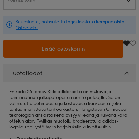
Valitse koko
Valitse koko
aatteet
tarvikkeet
set
tarvikkeet
aatteet
Seuratuote, poissuljettu tarjouksista ja kampanjoista.
Ostoehdot
olasit
asut
set
Lisää ostoskoriin
set
it
a
Tuotetiedot
asut
huolto
asut
Entrada 26 Jersey Kids adidakselta on mukava ja
toiminnallinen jalkapallopaita nuorille pelaajille. Se on
valmistettu pehmeästä ja kestävästä kankaasta, joka
it
it
tuntuu miellyttävältä ihoa vasten. Hengittävän Climacool-
teknologian ansiosta keho pysyy viileänä ja kuivana koko
ottelun ajan. Tyylikäs muotoilu brodeeratulla adidas-
logolla sopii yhtä hyvin harjoituksiin kuin otteluihin.
huolto
huolto
Treenipaita/pelipaita