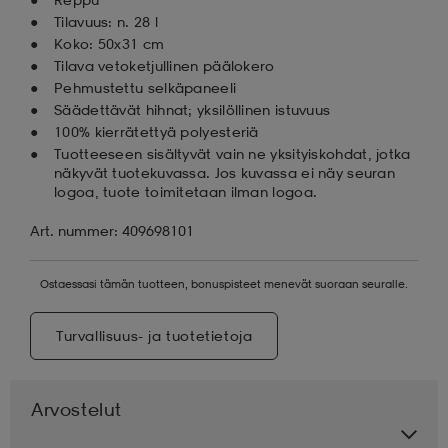
Tilavuus: n. 28 l
Koko: 50x31 cm
Tilava vetoketjullinen päälokero
Pehmustettu selkäpaneeli
Säädettävät hihnat; yksilöllinen istuvuus
100% kierrätettyä polyesteriä
Tuotteeseen sisältyvät vain ne yksityiskohdat, jotka
näkyvät tuotekuvassa. Jos kuvassa ei näy seuran
logoa, tuote toimitetaan ilman logoa.
Art. nummer: 409698101
Ostaessasi tämän tuotteen, bonuspisteet menevät suoraan seuralle.
Turvallisuus- ja tuotetietoja
Arvostelut