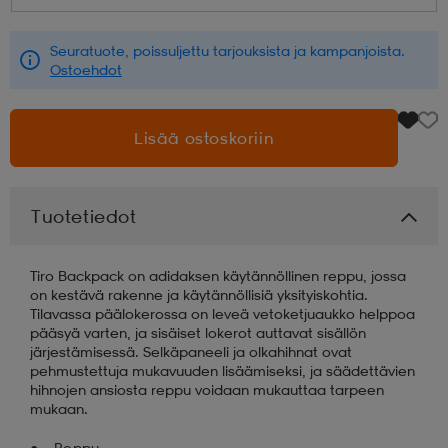
aatteet
tarvikkeet
set
tarvikkeet
aatteet
Seuratuote, poissuljettu tarjouksista ja kampanjoista.
Ostoehdot
olasit
asut
set
Lisää ostoskoriin
set
it
a
Tuotetiedot
asut
huolto
asut
Tiro Backpack on adidaksen käytännöllinen reppu, jossa
on kestävä rakenne ja käytännöllisiä yksityiskohtia.
Tilavassa päälokerossa on leveä vetoketjuaukko helppoa
pääsyä varten, ja sisäiset lokerot auttavat sisällön
it
it
järjestämisessä. Selkäpaneeli ja olkahihnat ovat
pehmustettuja mukavuuden lisäämiseksi, ja säädettävien
hihnojen ansiosta reppu voidaan mukauttaa tarpeen
mukaan.
huolto
huolto
Reppu