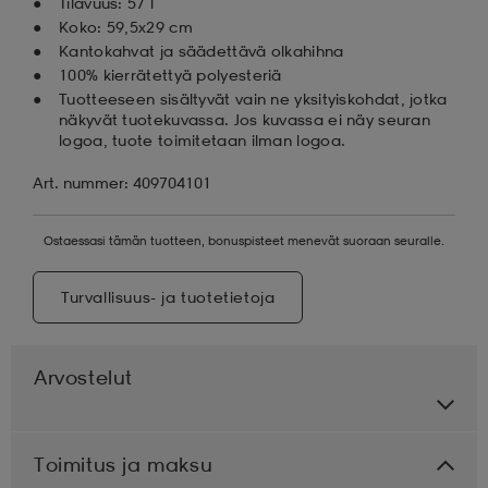
Tilavuus: 57 l
Koko: 59,5x29 cm
Kantokahvat ja säädettävä olkahihna
100% kierrätettyä polyesteriä
Tuotteeseen sisältyvät vain ne yksityiskohdat, jotka
näkyvät tuotekuvassa. Jos kuvassa ei näy seuran
logoa, tuote toimitetaan ilman logoa.
Art. nummer: 409704101
Ostaessasi tämän tuotteen, bonuspisteet menevät suoraan seuralle.
Turvallisuus- ja tuotetietoja
Arvostelut
Toimitus ja maksu