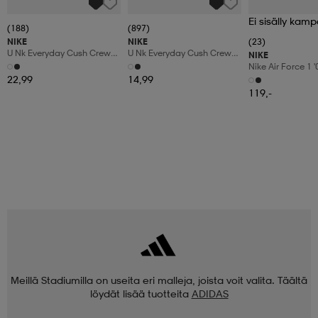
Ei sisälly kamp
(188)
(897)
NIKE
NIKE
(23)
U Nk Everyday Cush Crew
U Nk Everyday Cush Crew
NIKE
6pr-Bd
3pr
Nike Air Force 1 
Shoes
22,99
14,99
119,-
Meillä Stadiumilla on useita eri malleja, joista voit valita. Täältä
löydät lisää tuotteita
ADIDAS