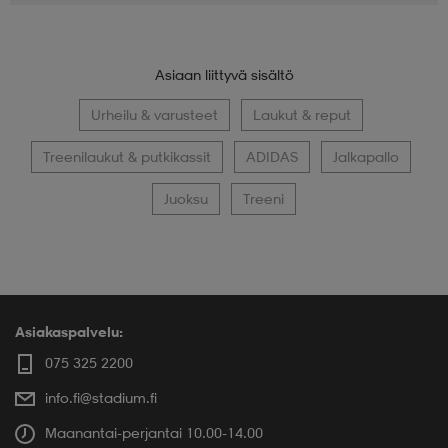
Asiaan liittyvä sisältö
Urheilu & varusteet
Laukut & reput
Treenilaukut & putkikassit
ADIDAS
Jalkapallo
Juoksu
Treeni
Asiakaspalvelu:
075 325 2200
info.fi@stadium.fi
Maanantai-perjantai 10.00-14.00