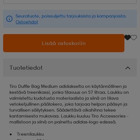
aatteet
tarvikkeet
set
tarvikkeet
aatteet
Seuratuote, poissuljettu tarjouksista ja kampanjoista.
Ostoehdot
olasit
asut
set
Lisää ostoskoriin
set
it
a
Tuotetiedot
asut
huolto
asut
Tiro Duffle Bag Medium adidakselta on käytännöllinen ja
kestävä treenikassi, jonka tilavuus on 57 litraa. Laukku on
valmistettu kudotusta materiaalista ja siinä on tilava
vetoketjullinen päälokero, joka tarjoaa helpon pääsyn ja
it
it
turvallisen säilytyksen. Säädettävä olkahihna tekee
kantamisesta mukavaa. Laukku kuuluu Tiro Accessories -
mallistoon ja siinä on painettu adidas-logo edessä.
huolto
huolto
Treenilaukku