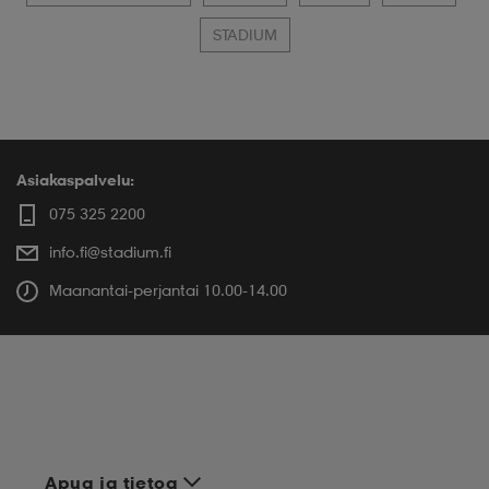
STADIUM
Asiakaspalvelu:
075 325 2200
info.fi@stadium.fi
Maanantai-perjantai 10.00-14.00
Apua ja tietoa