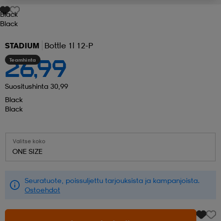
Black
 ja otsapannat
kengät
rrastot
kengät
rit
alit
Black
STADIUM
Bottle 1l 12-P
eet & lapaset
skengät
ihaiset
skengät
tarvikkeet
Teamhinta
26,99
Suositushinta 30,99
saappaat
saappaat
eet & lapaset
kengät
Black
Black
rrastot
alit
aatteet
alit
er
Valitse koko
ONE SIZE
kengät
aatteet
kengät
rrastot
Seuratuote, poissuljettu tarjouksista ja kampanjoista.
Ostoehdot
aatteet
ykengät
olasit
ykengät