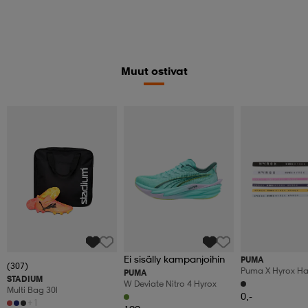
Muut ostivat
Ei sisälly kampanjoihin
PUMA
(307)
Puma X Hyrox Ha
PUMA
STADIUM
6pcs
W Deviate Nitro 4 Hyrox
Multi Bag 30l
0,-
+1