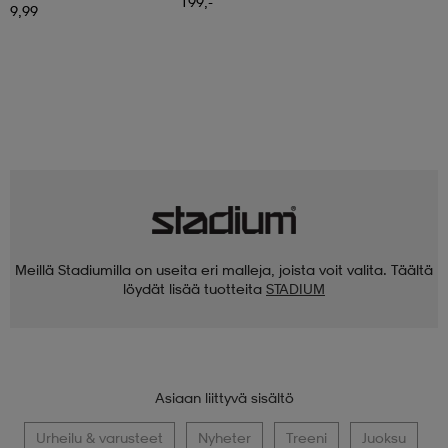
199,-
9,99
Meillä Stadiumilla on useita eri malleja, joista voit valita. Täältä
löydät lisää tuotteita
STADIUM
Asiaan liittyvä sisältö
Urheilu & varusteet
Nyheter
Treeni
Juoksu