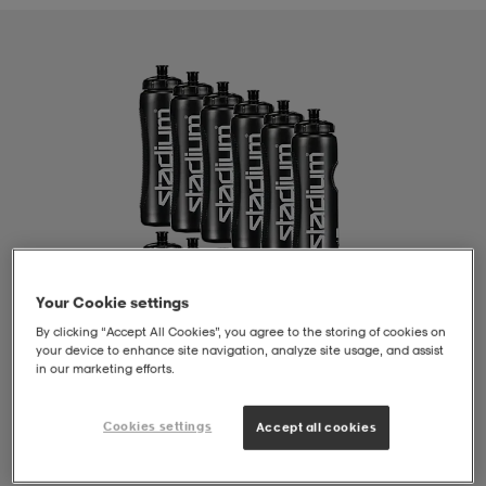
liivit
ikengät
t & pikeepaidat
ikengät
t
saappaat
ingkengät
t
ingkengät
at ja topit
elikengät
dat
engät
engät
t & pikeepaidat
allokengät
t & pikeepaidat
ilykengät
 ja otsapannat
ilykengät
-/Tennis-kengät
Your Cookie settings
By clicking “Accept All Cookies”, you agree to the storing of cookies on
your device to enhance site navigation, analyze site usage, and assist
t & mekot
andy-/Käsipallo-kengät
eet & lapaset
andy-/Käsipallo-kengät
t & mekot
ikengät
in our marketing efforts.
Cookies settings
Accept all cookies
allokengät
allokengät
engät
1
/
1