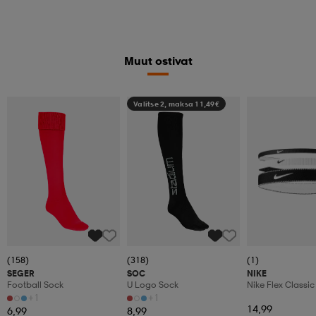
Muut ostivat
Valitse 2, maksa 11,49€
(158)
(318)
(1)
SEGER
SOC
NIKE
Football Sock
U Logo Sock
Nike Flex Classi
Width Headband
+1
+1
14,99
6,99
8,99