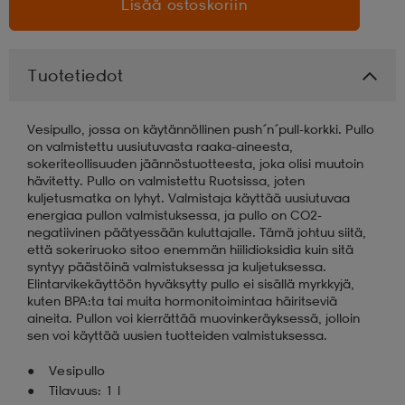
Lisää ostoskoriin
aatteet
tarvikkeet
set
tarvikkeet
aatteet
Tuotetiedot
olasit
asut
set
Vesipullo, jossa on käytännöllinen push´n´pull-korkki. Pullo
on valmistettu uusiutuvasta raaka-aineesta,
sokeriteollisuuden jäännöstuotteesta, joka olisi muutoin
set
it
a
hävitetty. Pullo on valmistettu Ruotsissa, joten
kuljetusmatka on lyhyt. Valmistaja käyttää uusiutuvaa
energiaa pullon valmistuksessa, ja pullo on CO2-
negatiivinen päätyessään kuluttajalle. Tämä johtuu siitä,
asut
huolto
asut
että sokeriruoko sitoo enemmän hiilidioksidia kuin sitä
syntyy päästöinä valmistuksessa ja kuljetuksessa.
Elintarvikekäyttöön hyväksytty pullo ei sisällä myrkkyjä,
kuten BPA:ta tai muita hormonitoimintaa häiritseviä
it
it
aineita. Pullon voi kierrättää muovinkeräyksessä, jolloin
sen voi käyttää uusien tuotteiden valmistuksessa.
Vesipullo
huolto
huolto
Tilavuus: 1 l