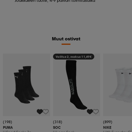
Joukkueen tuote, 4-9 päivän toimitusaika
Muut ostivat
Valitse 2, maksa 11,49€
(198)
(318)
(899)
PUMA
SOC
NIKE