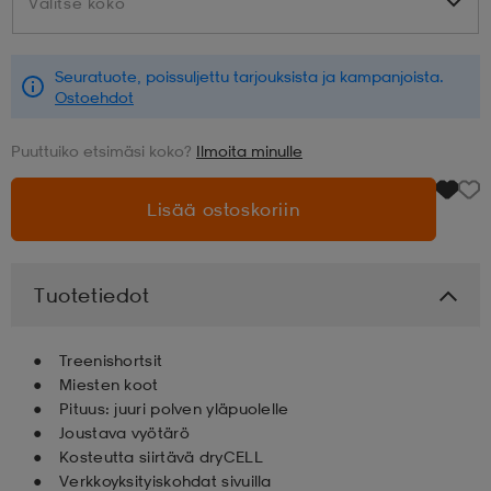
Valitse koko
Valitse koko
aatteet
tarvikkeet
set
tarvikkeet
aatteet
Seuratuote, poissuljettu tarjouksista ja kampanjoista.
Ostoehdot
olasit
asut
set
Puuttuiko etsimäsi koko?
Ilmoita minulle
Lisää ostoskoriin
set
it
a
Tuotetiedot
asut
huolto
asut
Treenishortsit
it
it
Miesten koot
Pituus: juuri polven yläpuolelle
Joustava vyötärö
Kosteutta siirtävä dryCELL
huolto
huolto
Verkkoyksityiskohdat sivuilla