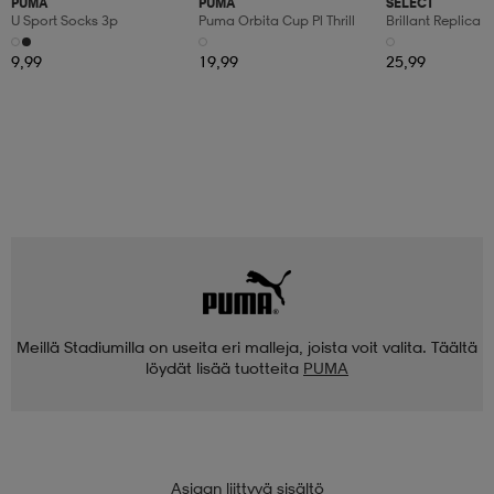
PUMA
PUMA
SELECT
U Sport Socks 3p
Puma Orbita Cup Pl Thrill
Brillant Replica
9,99
19,99
25,99
Meillä Stadiumilla on useita eri malleja, joista voit valita. Täältä
löydät lisää tuotteita
PUMA
Asiaan liittyvä sisältö