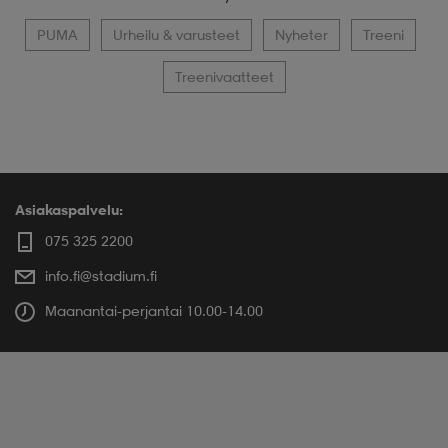
PUMA
Urheilu & varusteet
Nyheter
Treeni
Treenivaatteet
Asiakaspalvelu:
075 325 2200
info.fi@stadium.fi
Maanantai-perjantai 10.00-14.00