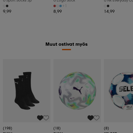
U Sport Socks 3p
U Logo Sock
U Nk Everyday C
3pr
+1
9,99
8,99
14,99
Muut ostivat myös
(198)
(18)
(8)