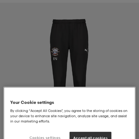
liivit
ikengät
t & pikeepaidat
ikengät
t
saappaat
ingkengät
t
ingkengät
at ja topit
elikengät
dat
engät
engät
t & pikeepaidat
allokengät
t & pikeepaidat
ilykengät
 ja otsapannat
ilykengät
-/Tennis-kengät
Your Cookie settings
t & mekot
andy-/Käsipallo-kengät
eet & lapaset
andy-/Käsipallo-kengät
t & mekot
ikengät
By clicking “Accept All Cookies”, you agree to the storing of cookies on
your device to enhance site navigation, analyze site usage, and assist
in our marketing efforts.
allokengät
allokengät
engät
1
/
4
Cookies settings
Accept all cookies