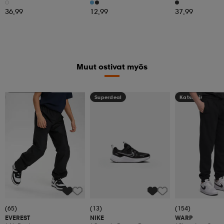
36,99
12,99
37,99
Muut ostivat myös
Kampanja -25%
Superdeal
Katso hintaa
(65)
(13)
(154)
EVEREST
NIKE
WARP