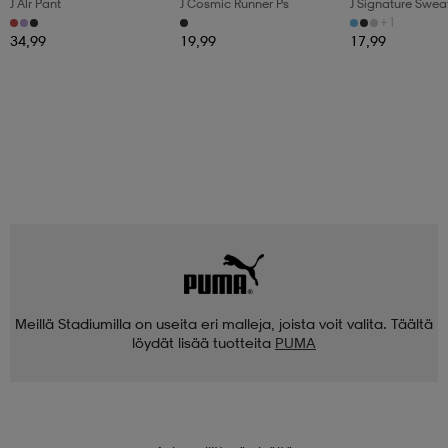
J Alr Pant
J Cosmic Runner Ps
J Signature Swea
+1
34,99
19,99
17,99
Meillä Stadiumilla on useita eri malleja, joista voit valita. Täältä
löydät lisää tuotteita
PUMA