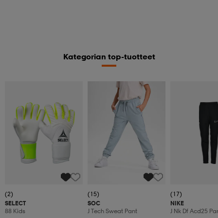
Kategorian top-tuotteet
(2)
(15)
(17)
SELECT
SOC
NIKE
88 Kids
J Tech Sweat Pant
J Nk Df Acd25 Pa