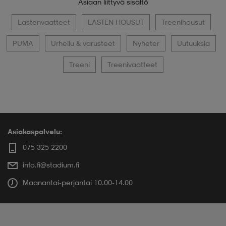
Asiaan liittyvä sisältö
Lastenvaatteet
LASTEN HOUSUT
Treenihousut
PUMA
Urheilu & varusteet
Nyheter
Uutuuksia
Treeni
Treenivaatteet
Asiakaspalvelu:
075 325 2200
info.fi@stadium.fi
Maanantai-perjantai 10.00-14.00