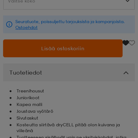
Valitse koko
Valitse koko
aatteet
tarvikkeet
set
tarvikkeet
aatteet
Seuratuote, poissuljettu tarjouksista ja kampanjoista.
Ostoehdot
olasit
asut
set
Lisää ostoskoriin
set
it
a
Tuotetiedot
asut
huolto
asut
Treenihousut
Juniorikoot
Kapea malli
it
it
Joustava vyötärö
Sivutaskut
Kosteutta siirtävä dryCELL pitää olon kuivana ja
huolto
huolto
viileänä
Tuotteeseen sisältyvät vain ne yksityiskohdat, jotka