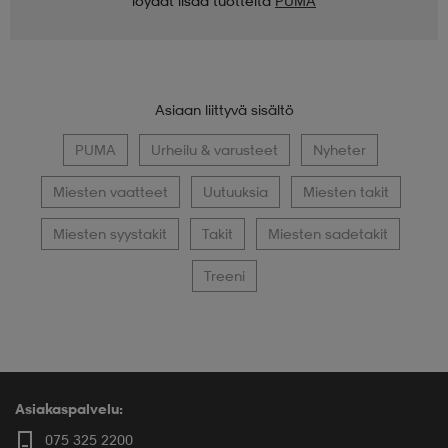
löydät lisää tuotteita
PUMA
Asiaan liittyvä sisältö
PUMA
Urheilu & varusteet
Nyheter
Miesten vaatteet
Uutuuksia
Miesten takit
Miesten syystakit
Takit
Miesten sadetakit
Treeni
Asiakaspalvelu:
075 325 2200