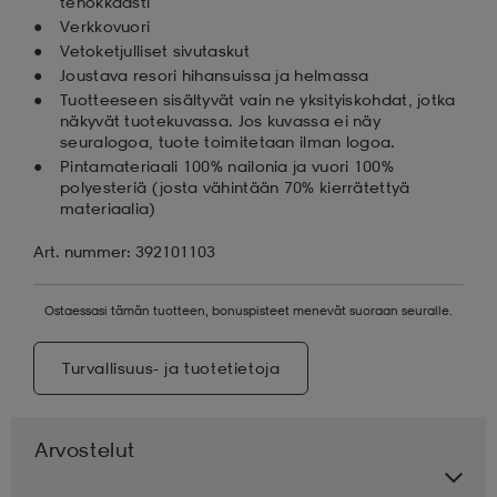
tehokkaasti
Verkkovuori
Vetoketjulliset sivutaskut
Joustava resori hihansuissa ja helmassa
Tuotteeseen sisältyvät vain ne yksityiskohdat, jotka
näkyvät tuotekuvassa. Jos kuvassa ei näy
seuralogoa, tuote toimitetaan ilman logoa.
Pintamateriaali 100% nailonia ja vuori 100%
polyesteriä (josta vähintään 70% kierrätettyä
materiaalia)
Art. nummer: 392101103
Ostaessasi tämän tuotteen, bonuspisteet menevät suoraan seuralle.
Turvallisuus- ja tuotetietoja
Arvostelut