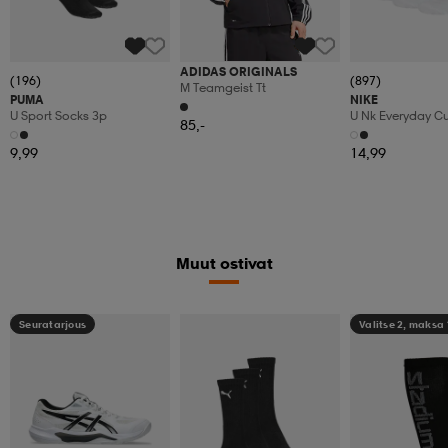
ADIDAS ORIGINALS
(196)
(897)
M Teamgeist Tt
PUMA
NIKE
U Sport Socks 3p
U Nk Everyday C
85,-
3pr
9,99
14,99
Muut ostivat
Seuratarjous
Valitse 2, maksa