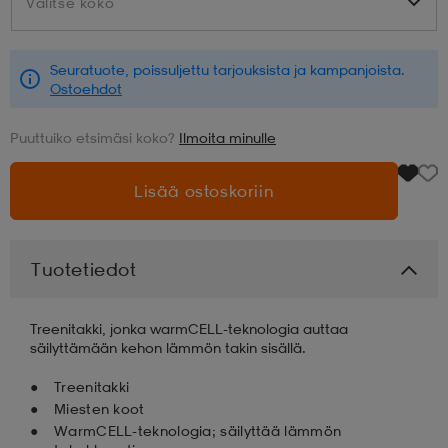
Valitse koko
Valitse koko
aatteet
tarvikkeet
set
tarvikkeet
aatteet
Seuratuote, poissuljettu tarjouksista ja kampanjoista.
Ostoehdot
olasit
asut
set
Puuttuiko etsimäsi koko?
Ilmoita minulle
Lisää ostoskoriin
set
it
a
Tuotetiedot
asut
huolto
asut
Treenitakki, jonka warmCELL-teknologia auttaa
it
it
säilyttämään kehon lämmön takin sisällä.
Treenitakki
Miesten koot
huolto
huolto
WarmCELL-teknologia; säilyttää lämmön