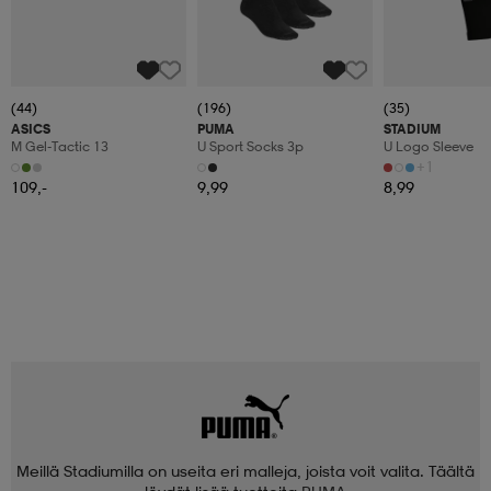
(44)
(196)
(35)
ASICS
PUMA
STADIUM
M Gel-Tactic 13
U Sport Socks 3p
U Logo Sleeve
+1
109,-
9,99
8,99
Meillä Stadiumilla on useita eri malleja, joista voit valita. Täältä