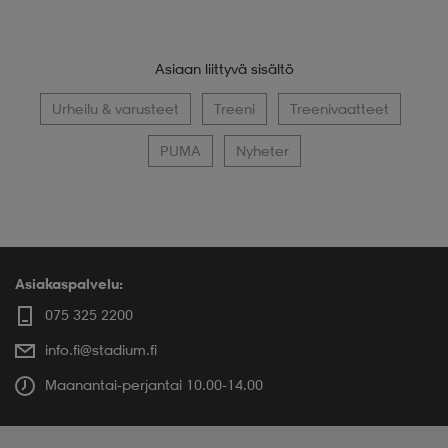
Asiaan liittyvä sisältö
Urheilu & varusteet
Treeni
Treenivaatteet
PUMA
Nyheter
Asiakaspalvelu:
075 325 2200
info.fi@stadium.fi
Maanantai-perjantai 10.00-14.00