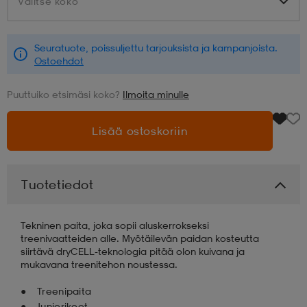
Valitse koko
Valitse koko
aatteet
tarvikkeet
set
tarvikkeet
aatteet
Seuratuote, poissuljettu tarjouksista ja kampanjoista.
Ostoehdot
olasit
asut
set
Puuttuiko etsimäsi koko?
Ilmoita minulle
Lisää ostoskoriin
set
it
a
Tuotetiedot
asut
huolto
asut
Tekninen paita, joka sopii aluskerrokseksi
it
it
treenivaatteiden alle. Myötäilevän paidan kosteutta
siirtävä dryCELL-teknologia pitää olon kuivana ja
mukavana treenitehon noustessa.
huolto
huolto
Treenipaita
Juniorikoot