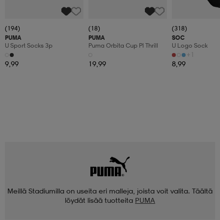
(194)
(18)
(318)
PUMA
PUMA
SOC
U Sport Socks 3p
Puma Orbita Cup Pl Thrill
U Logo Sock
+1
9,99
19,99
8,99
Meillä Stadiumilla on useita eri malleja, joista voit valita. Täältä
löydät lisää tuotteita
PUMA