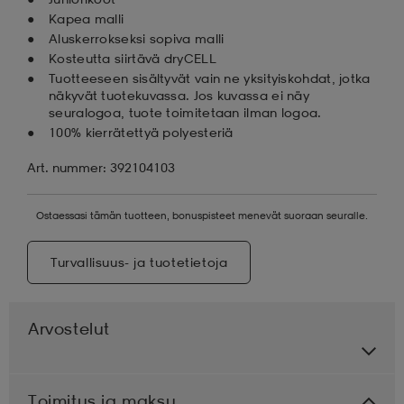
Kapea malli
Aluskerrokseksi sopiva malli
Kosteutta siirtävä dryCELL
Tuotteeseen sisältyvät vain ne yksityiskohdat, jotka
näkyvät tuotekuvassa. Jos kuvassa ei näy
seuralogoa, tuote toimitetaan ilman logoa.
100% kierrätettyä polyesteriä
Art. nummer: 392104103
Ostaessasi tämän tuotteen, bonuspisteet menevät suoraan seuralle.
Turvallisuus- ja tuotetietoja
Arvostelut
Toimitus ja maksu