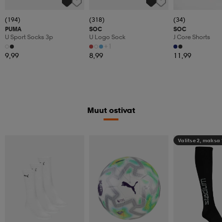
(194)
(318)
(34)
PUMA
SOC
SOC
U Sport Socks 3p
U Logo Sock
J Core Shorts
+1
9,99
8,99
11,99
Muut ostivat
Valitse 2, maksa