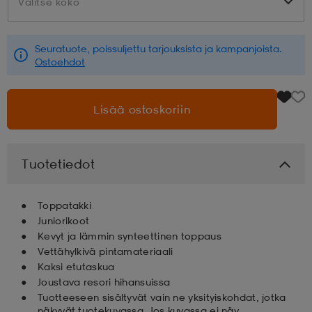
Valitse koko
Valitse koko
aatteet
tarvikkeet
set
tarvikkeet
aatteet
Seuratuote, poissuljettu tarjouksista ja kampanjoista.
Ostoehdot
olasit
asut
set
Lisää ostoskoriin
set
it
a
Tuotetiedot
asut
huolto
asut
Toppatakki
Juniorikoot
Kevyt ja lämmin synteettinen toppaus
it
it
Vettähylkivä pintamateriaali
Kaksi etutaskua
Joustava resori hihansuissa
huolto
huolto
Tuotteeseen sisältyvät vain ne yksityiskohdat, jotka
näkyvät tuotekuvassa. Jos kuvassa ei näy