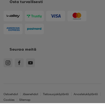
Osta turvallisesti
Seuraa meitä
Ostoehdot
Jäsenehdot
Tietosuojakäytäntö
Arvostelukäytäntö
Cookies
Sitemap