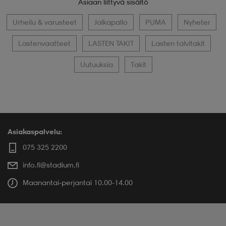
Asiaan liittyvä sisältö
Urheilu & varusteet
Jalkapallo
PUMA
Nyheter
Lastenvaatteet
LASTEN TAKIT
Lasten talvitakit
Uutuuksia
Takit
Asiakaspalvelu:
075 325 2200
info.fi@stadium.fi
Maanantai-perjantai 10.00-14.00