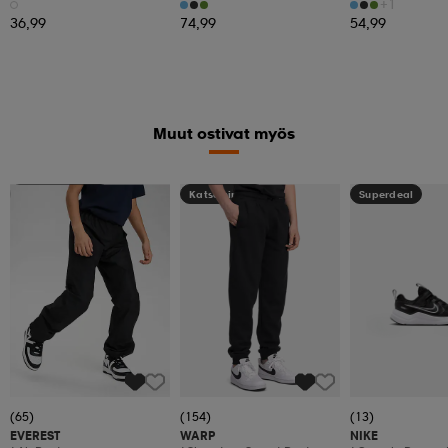
Fgmg
+1
36,99
74,99
54,99
Muut ostivat myös
Kampanja -25%
Katso hintaa
Superdeal
(65)
(154)
(13)
EVEREST
WARP
NIKE