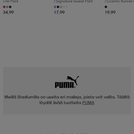
J Alr Pant
J Signature Sweat Pant
J Cosmic Runner 
+1
34,99
17,99
19,99
Meillä Stadiumilla on useita eri malleja, joista voit valita. Täältä
löydät lisää tuotteita
PUMA