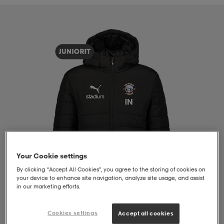
liivit
ikengät
t & pikeepaidat
ikengät
t
saappaat
ingkengät
t
ingkengät
at ja topit
elikengät
dat
engät
engät
t & pikeepaidat
allokengät
t & pikeepaidat
ilykengät
 ja otsapannat
ilykengät
-/Tennis-kengät
Your Cookie settings
t & mekot
andy-/Käsipallo-kengät
eet & lapaset
andy-/Käsipallo-kengät
t & mekot
ikengät
By clicking “Accept All Cookies”, you agree to the storing of cookies on
your device to enhance site navigation, analyze site usage, and assist
in our marketing efforts.
allokengät
allokengät
engät
Cookies settings
Accept all cookies
1
/
4