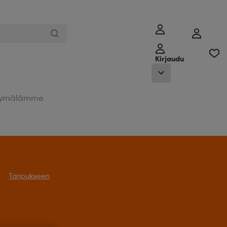
Kirjaudu
ymälämme
Tarjoukseen