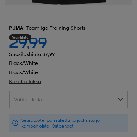
PUMA
Teamliga Training Shorts
Teamhinta
29,99
Suositushinta 37,99
Black/white
Black/white
Kokotaulukko
Valitse koko
Valitse koko
Seuratuote, poissuljettu tarjouksista ja
kampanjoista.
Ostoehdot