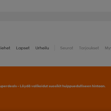
iehet
Lapset
Urheilu
Seurat
Tarjoukset
My
uperdeals – Löydä valikoidut suosikit huippuedulliseen hintaan.