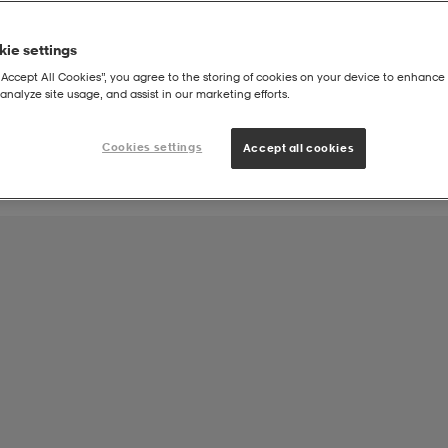
ie settings
Joukkueen tuote:
“Accept All Cookies”, you agree to the storing of cookies on your device to enhance 
PT Jyväskylä Seuravaatteet
analyze site usage, and assist in our marketing efforts.
Cookies settings
Accept all cookies
ts