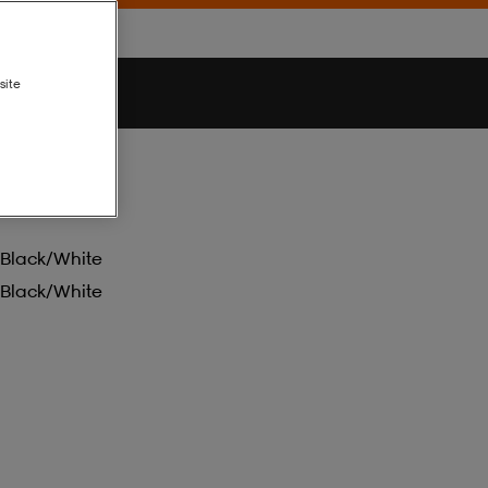
site
Black/white
Black/white