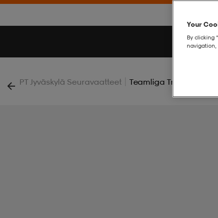
Your Cook
By clicking 
navigation, 
|
PT Jyväskylä Seuravaatteet
Teamliga Training Shor