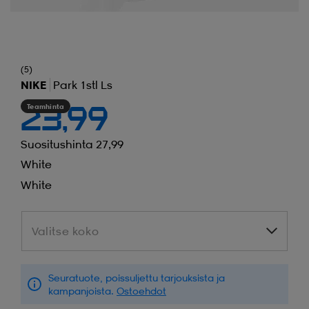
(5)
NIKE
Park 1stl Ls
Teamhinta
23,99
Suositushinta 27,99
White
White
Valitse koko
Valitse koko
Seuratuote, poissuljettu tarjouksista ja
kampanjoista.
Ostoehdot