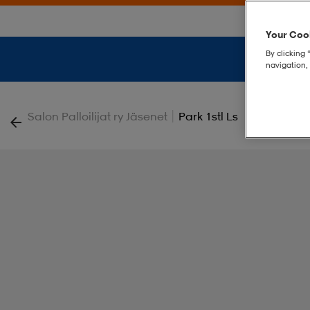
Your Cook
By clicking 
navigation, 
|
Salon Palloilijat ry Jäsenet
Park 1stl Ls