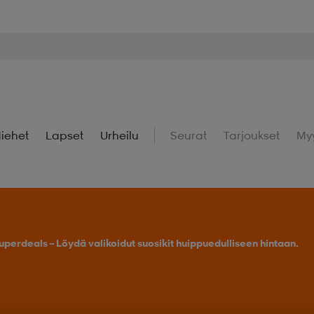
iehet
Lapset
Urheilu
Seurat
Tarjoukset
My
Osta 2 tai enemmän, saat -25 % outdoor-tuotteista.
Tarj