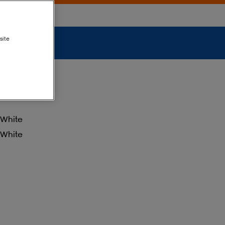
site
White
White