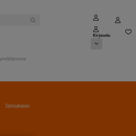
Kirjaudu
ymälämme
oukseen