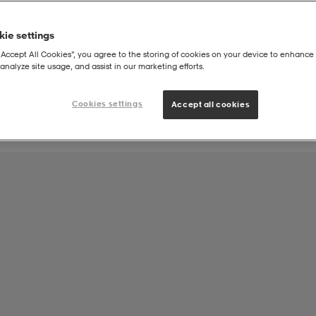
ie settings
Joukkueen tuote:
“Accept All Cookies”, you agree to the storing of cookies on your device to enhance 
Salon Palloilijat ry Jäsenet
analyze site usage, and assist in our marketing efforts.
Cookies settings
Accept all cookies