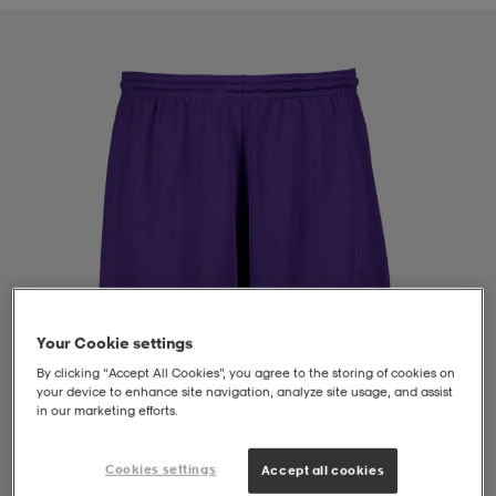
liivit
ikengät
t & pikeepaidat
ikengät
t
saappaat
ingkengät
t
ingkengät
at ja topit
elikengät
dat
engät
engät
t & pikeepaidat
allokengät
t & pikeepaidat
ilykengät
 ja otsapannat
ilykengät
-/Tennis-kengät
Your Cookie settings
By clicking “Accept All Cookies”, you agree to the storing of cookies on
t & mekot
andy-/Käsipallo-kengät
eet & lapaset
andy-/Käsipallo-kengät
t & mekot
ikengät
your device to enhance site navigation, analyze site usage, and assist
in our marketing efforts.
allokengät
allokengät
engät
Cookies settings
Accept all cookies
1
/
4