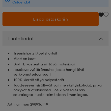
Ostoehdot
aatteet
tarvikkeet
set
tarvikkeet
aatteet
Lisää ostoskoriin
olasit
asut
set
Tuotetiedot
set
it
a
Treenishortsit/pelishortsit
Miesten koot
Dri-FIT; kosteutta siirtävä materiaali
asut
huolto
asut
Joustava vyötärönauha, jossa hengittävä
verkkomateriaalivuori
100% kierrätettyä polyesteriä
Tuotteeseen sisältyvät vain ne yksityiskohdat, jotka
it
it
näkyvät tuotekuvassa. Jos kuvassa ei näy
seuralogoa, tuote toimitetaan ilman logoa.
huolto
huolto
Art. nummer: 298936119