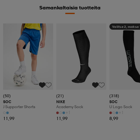
Samankaltaisia tuotteita
Valitse 2, maksa
(50)
(21)
(318)
SOC
NIKE
SOC
J Supporter Shorts
Academy Sock
U Logo Sock
+1
+1
11,99
11,99
8,99