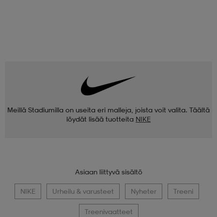
Meillä Stadiumilla on useita eri malleja, joista voit valita. Täältä
löydät lisää tuotteita
NIKE
Asiaan liittyvä sisältö
NIKE
Urheilu & varusteet
Nyheter
Treeni
Treenivaatteet