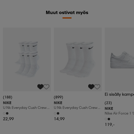
Muut ostivat myös
Ei sisälly kamp
(188)
(899)
NIKE
NIKE
(23)
U Nk Everyday Cush Crew
U Nk Everyday Cush Crew
NIKE
6pr-Bd
3pr
Nike Air Force 1 
Shoes
22,99
14,99
119,-