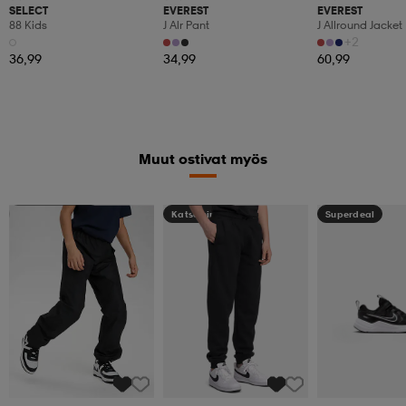
SELECT
EVEREST
EVEREST
88 Kids
J Alr Pant
J Allround Jacket
+2
36,99
34,99
60,99
Muut ostivat myös
Kampanja -25%
Katso hintaa
Superdeal