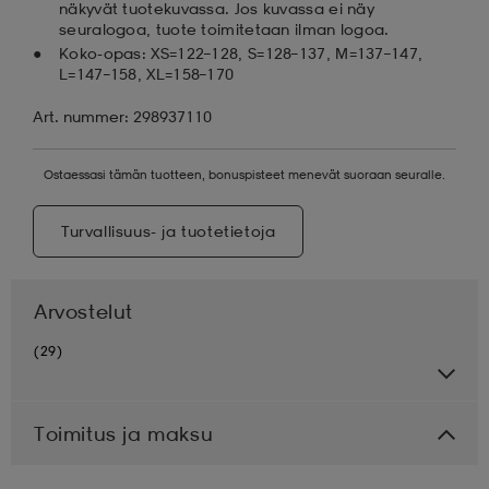
näkyvät tuotekuvassa. Jos kuvassa ei näy
seuralogoa, tuote toimitetaan ilman logoa.
Koko-opas: XS=122–128, S=128–137, M=137–147,
L=147–158, XL=158–170
Art. nummer: 298937110
Ostaessasi tämän tuotteen, bonuspisteet menevät suoraan seuralle.
Turvallisuus- ja tuotetietoja
Arvostelut
(29)
Toimitus ja maksu