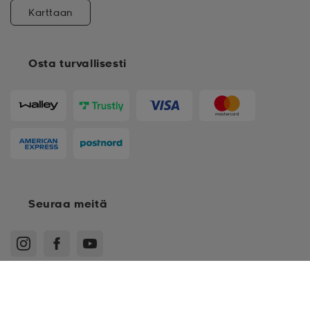
Karttaan
Osta turvallisesti
Seuraa meitä