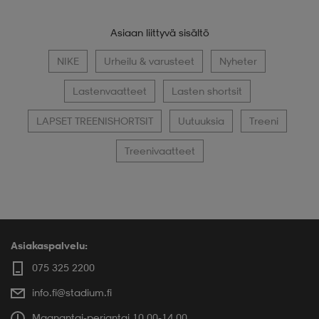
Asiaan liittyvä sisältö
NIKE
Urheilu & varusteet
Nyheter
Lastenvaatteet
Lasten shortsit
LAPSET TREENISHORTSIT
Uutuuksia
Treeni
Treenivaatteet
Asiakaspalvelu:
075 325 2200
info.fi@stadium.fi
Maanantai-perjantai 10.00-14.00