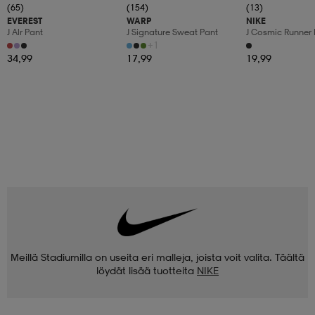
(65)
(154)
(13)
EVEREST
WARP
NIKE
J Alr Pant
J Signature Sweat Pant
J Cosmic Runner 
+1
34,99
17,99
19,99
Meillä Stadiumilla on useita eri malleja, joista voit valita. Täältä
löydät lisää tuotteita
NIKE