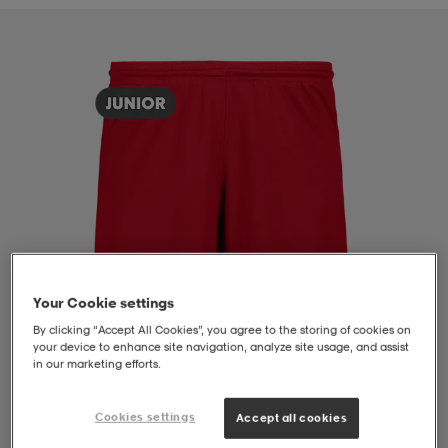
liivit
ikengät
t & pikeepaidat
ikengät
t
saappaat
ingkengät
t
ingkengät
at ja topit
elikengät
dat
engät
engät
t & pikeepaidat
allokengät
t & pikeepaidat
ilykengät
 ja otsapannat
ilykengät
-/Tennis-kengät
Your Cookie settings
By clicking “Accept All Cookies”, you agree to the storing of cookies on
t & mekot
andy-/Käsipallo-kengät
eet & lapaset
andy-/Käsipallo-kengät
t & mekot
ikengät
your device to enhance site navigation, analyze site usage, and assist
in our marketing efforts.
allokengät
allokengät
engät
Cookies settings
Accept all cookies
1
/
2