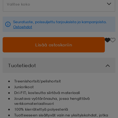
Valitse koko
Valitse koko
aatteet
tarvikkeet
set
tarvikkeet
aatteet
Seuratuote, poissuljettu tarjouksista ja kampanjoista.
Ostoehdot
olasit
asut
set
Lisää ostoskoriin
set
it
a
Tuotetiedot
asut
huolto
asut
Treenishortsit/pelishortsit
Juniorikoot
it
it
Dri-FIT; kosteutta siirtävä materiaali
Joustava vyötärönauha, jossa hengittävä
verkkomateriaalivuori
100% kierrätettyä polyesteriä
huolto
huolto
Tuotteeseen sisältyvät vain ne yksityiskohdat, jotka