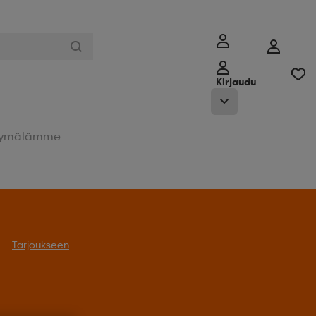
Kirjaudu
ymälämme
Tarjoukseen