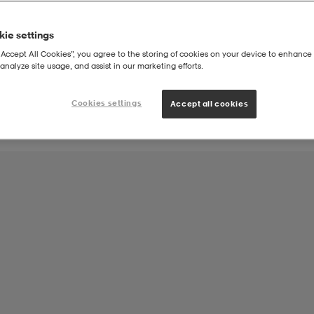
ie settings
Joukkueen tuote:
“Accept All Cookies”, you agree to the storing of cookies on your device to enhance 
Salon Palloilijat ry Jäsenet
analyze site usage, and assist in our marketing efforts.
Cookies settings
Accept all cookies