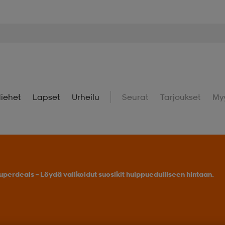
iehet
Lapset
Urheilu
Seurat
Tarjoukset
My
uperdeals – Löydä valikoidut suosikit huippuedulliseen hintaan.