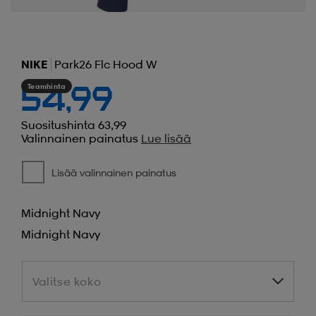
NIKE
Park26 Flc Hood W
Teamhinta
54,99
Suositushinta 63,99
Valinnainen painatus
Lue lisää
Lisää valinnainen painatus
Midnight Navy
Midnight Navy
Valitse koko
Valitse koko