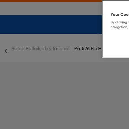
Your Cook
By clicking 
navigation, 
|
Salon Palloilijat ry Jäsenet
Park26 Flc Hood W