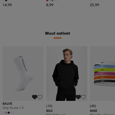
14,99
8,99
25,99
Muut ostivat
SALVE
(10)
(40)
Grip Socks 1.0
SOC
NIKE
+1
M Soft Hood
Nike Flex Classic