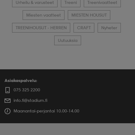
Urheilu & varusteet
Treeni
Treenivaatteet
Miesten vaatteet
MIESTEN HOUSUT
TREENIHOUSUT - HERREN
CRAFT
Nyheter
Uutuuksia
Asiakaspalvelu:
075 325 2200
info.fi@stadium.fi
Maanantai-perjantai 10.00-14.00