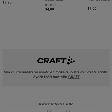
19,90
Headbands 6pk
+2
17,99
34,99
Meillä Stadiumilla on useita eri malleja, joista voit valita. Täältä
löydät lisää tuotteita
CRAFT
Asiaan liittyvä sisältö