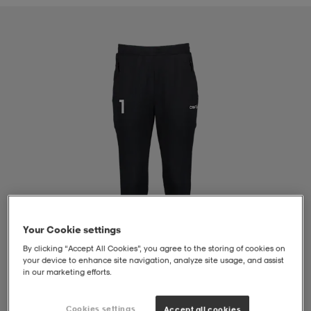
liivit
ikengät
t & pikeepaidat
ikengät
t
saappaat
ingkengät
t
ingkengät
at ja topit
elikengät
dat
engät
engät
t & pikeepaidat
allokengät
t & pikeepaidat
ilykengät
 ja otsapannat
ilykengät
-/Tennis-kengät
Your Cookie settings
t & mekot
andy-/Käsipallo-kengät
eet & lapaset
andy-/Käsipallo-kengät
t & mekot
ikengät
By clicking “Accept All Cookies”, you agree to the storing of cookies on
your device to enhance site navigation, analyze site usage, and assist
in our marketing efforts.
allokengät
allokengät
engät
1
/
4
Cookies settings
Accept all cookies