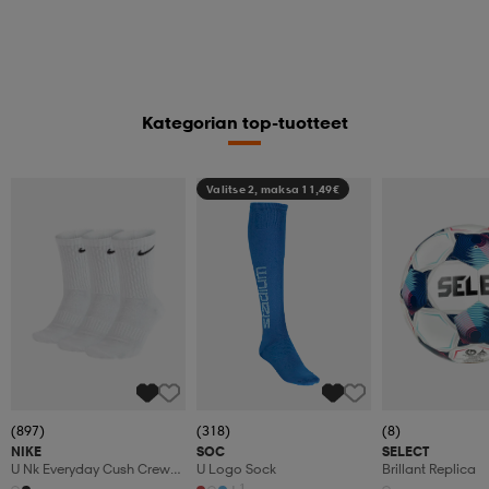
Kategorian top-tuotteet
Valitse 2, maksa 11,49€
(897)
(318)
(8)
NIKE
SOC
SELECT
U Nk Everyday Cush Crew
U Logo Sock
Brillant Replica
3pr
+1