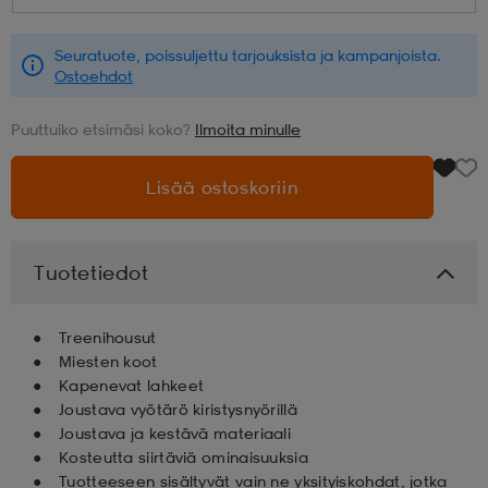
aatteet
tarvikkeet
set
tarvikkeet
aatteet
Seuratuote, poissuljettu tarjouksista ja kampanjoista.
Ostoehdot
Puuttuiko etsimäsi koko?
Ilmoita minulle
olasit
asut
set
Lisää ostoskoriin
set
it
a
Tuotetiedot
asut
huolto
asut
Treenihousut
Miesten koot
it
it
Kapenevat lahkeet
Joustava vyötärö kiristysnyörillä
Joustava ja kestävä materiaali
huolto
huolto
Kosteutta siirtäviä ominaisuuksia
Tuotteeseen sisältyvät vain ne yksityiskohdat, jotka