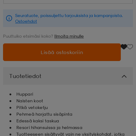
aatteet
tarvikkeet
set
tarvikkeet
aatteet
Seuratuote, poissuljettu tarjouksista ja kampanjoista.
Ostoehdot
Puuttuiko etsimäsi koko?
Ilmoita minulle
olasit
asut
set
Lisää ostoskoriin
set
it
a
Tuotetiedot
asut
huolto
asut
Huppari
Naisten koot
it
it
Pitkä vetoketju
Pehmeä harjattu sisäpinta
Edessä kaksi taskua
huolto
huolto
Resori hihansuissa ja helmassa
Tuotteeseen sisältyvät vain ne yksityiskohdat, jotka