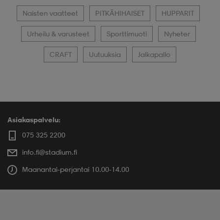
Naisten vaatteet
PITKÄHIHAISET
HUPPARIT
Urheilu & varusteet
Sporttimuoti
Nyheter
CRAFT
Uutuuksia
Jalkapallo
Asiakaspalvelu:
075 325 2200
info.fi@stadium.fi
Maanantai-perjantai 10.00-14.00