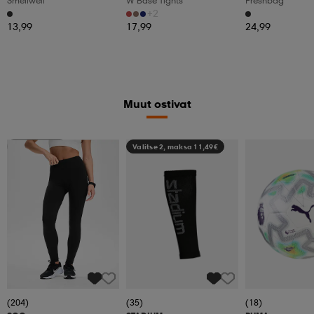
Smellwell
W Base Tights
Freshbag
+2
13,99
17,99
24,99
Muut ostivat
Katso hintaa
Valitse 2, maksa 11,49€
(204)
(35)
(18)