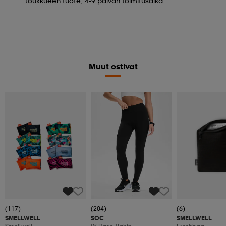
Joukkueen tuote, 4-9 päivän toimitusaika
Muut ostivat
Katso hintaa
(117)
(204)
(6)
SMELLWELL
SOC
SMELLWELL