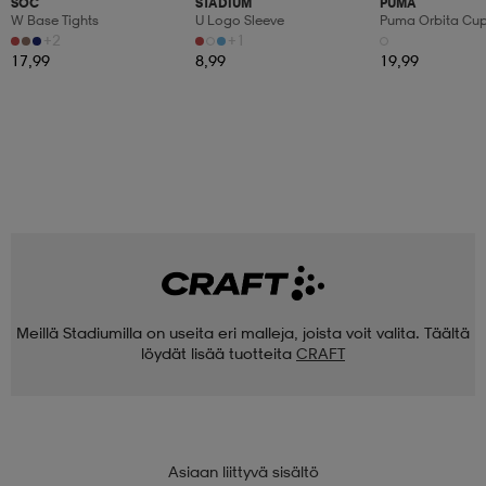
SOC
STADIUM
PUMA
W Base Tights
U Logo Sleeve
Puma Orbita Cup P
+2
+1
17,99
8,99
19,99
Meillä Stadiumilla on useita eri malleja, joista voit valita. Täältä
löydät lisää tuotteita
CRAFT
Asiaan liittyvä sisältö