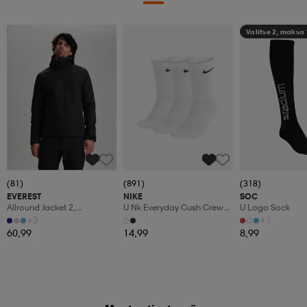
Kampanja -25%
Valitse 2, maksa
(81)
(891)
(318)
EVEREST
NIKE
SOC
Allround Jacket 2,
U Nk Everyday Cush Crew
U Logo Sock
Sadetakki, Miesten
3pr
+2
+1
60,99
14,99
8,99