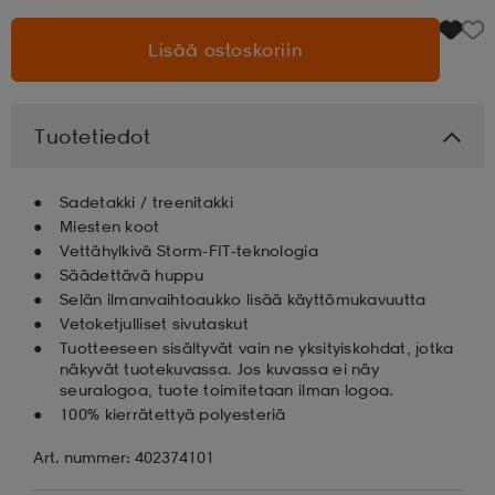
Lisää ostoskoriin
aatteet
tarvikkeet
set
tarvikkeet
aatteet
olasit
asut
set
Tuotetiedot
Sadetakki / treenitakki
set
it
a
Miesten koot
Vettähylkivä Storm-FIT-teknologia
Säädettävä huppu
asut
huolto
asut
Selän ilmanvaihtoaukko lisää käyttömukavuutta
Vetoketjulliset sivutaskut
Tuotteeseen sisältyvät vain ne yksityiskohdat, jotka
näkyvät tuotekuvassa. Jos kuvassa ei näy
it
it
seuralogoa, tuote toimitetaan ilman logoa.
100% kierrätettyä polyesteriä
Art. nummer: 402374101
huolto
huolto