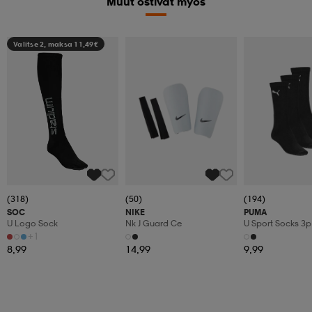
Muut ostivat myös
Valitse 2, maksa 11,49€
(318)
(50)
(194)
SOC
NIKE
PUMA
U Logo Sock
Nk J Guard Ce
U Sport Socks 3p
+1
8,99
14,99
9,99