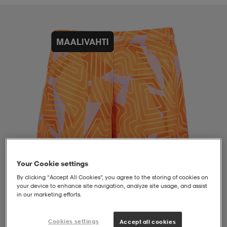
liivit
ikengät
t & pikeepaidat
ikengät
t
saappaat
ingkengät
t
ingkengät
at ja topit
elikengät
dat
engät
engät
t & pikeepaidat
allokengät
t & pikeepaidat
ilykengät
 ja otsapannat
ilykengät
-/Tennis-kengät
Your Cookie settings
t & mekot
andy-/Käsipallo-kengät
eet & lapaset
andy-/Käsipallo-kengät
t & mekot
ikengät
By clicking “Accept All Cookies”, you agree to the storing of cookies on
your device to enhance site navigation, analyze site usage, and assist
in our marketing efforts.
allokengät
allokengät
engät
1
/
4
Cookies settings
Accept all cookies