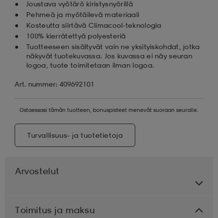
Joustava vyötärö kiristysnyörillä
Pehmeä ja myötäilevä materiaali
Kosteutta siirtävä Climacool-teknologia
100% kierrätettyä polyesteriä
Tuotteeseen sisältyvät vain ne yksityiskohdat, jotka
näkyvät tuotekuvassa. Jos kuvassa ei näy seuran
logoa, tuote toimitetaan ilman logoa.
Art. nummer: 409692101
Ostaessasi tämän tuotteen, bonuspisteet menevät suoraan seuralle.
Turvallisuus- ja tuotetietoja
Arvostelut
Toimitus ja maksu