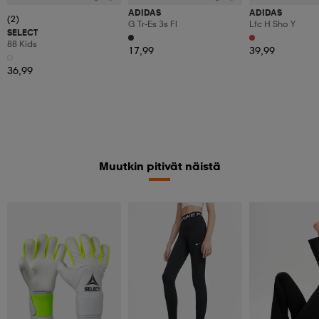
ADIDAS
ADIDAS
(2)
G Tr-Es 3s Fl
Lfc H Sho Y
SELECT
88 Kids
17,99
39,99
36,99
Muutkin pitivät näistä