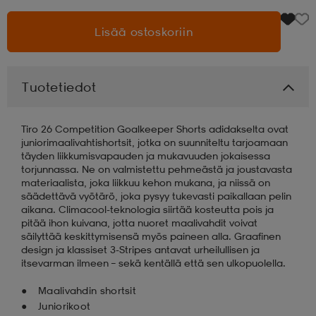
Lisää ostoskoriin
aatteet
tarvikkeet
set
tarvikkeet
aatteet
olasit
asut
set
Tuotetiedot
Tiro 26 Competition Goalkeeper Shorts adidakselta ovat
set
it
a
juniorimaalivahtishortsit, jotka on suunniteltu tarjoamaan
täyden liikkumisvapauden ja mukavuuden jokaisessa
torjunnassa. Ne on valmistettu pehmeästä ja joustavasta
materiaalista, joka liikkuu kehon mukana, ja niissä on
asut
huolto
asut
säädettävä vyötärö, joka pysyy tukevasti paikallaan pelin
aikana. Climacool-teknologia siirtää kosteutta pois ja
pitää ihon kuivana, jotta nuoret maalivahdit voivat
säilyttää keskittymisensä myös paineen alla. Graafinen
it
it
design ja klassiset 3-Stripes antavat urheilullisen ja
itsevarman ilmeen – sekä kentällä että sen ulkopuolella.
Maalivahdin shortsit
huolto
huolto
Juniorikoot