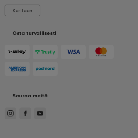
Karttaan
Osta turvallisesti
Seuraa meitä