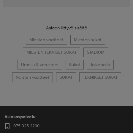
Asiaan liittyvä sisältö
Miesten vaatteet
Miesten sukat
MIESTEN TEKNISET SUKAT
STADIUM
Urheilu & varusteet
Sukat
Jalkapallo
Naisten vaatteet
SUKAT
TEKNIKSET SUKAT
Asiakaspalvelu:
075 325 2200