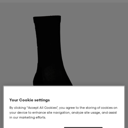
liivit
ikengät
t & pikeepaidat
ikengät
t
saappaat
ingkengät
t
ingkengät
at ja topit
elikengät
dat
engät
engät
t & pikeepaidat
allokengät
t & pikeepaidat
ilykengät
 ja otsapannat
ilykengät
-/Tennis-kengät
t & mekot
andy-/Käsipallo-kengät
eet & lapaset
andy-/Käsipallo-kengät
t & mekot
ikengät
Your Cookie settings
By clicking “Accept All Cookies”, you agree to the storing of cookies on
your device to enhance site navigation, analyze site usage, and assist
in our marketing efforts.
allokengät
allokengät
engät
1
/
2