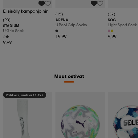
Ei sisälly kampanjoihin
(15)
(37)
(93)
ARENA
SOC
U Pool Grip Socks
Light Sport Sock
STADIUM
U Grip Sock
19,99
9,99
9,99
Muut ostivat
Valitse 2, maksa 11,49€