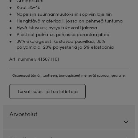
Greippisukat
Koot 35–46
Nopeisiin suunnanmuutoksiin sopiviin lajeihin
Hengittävä materiaali, jossa on pehmeä tuntuma
Hyvä istuvuus; pysyy tukevasti jalassa
Plastisol-painatus pohjassa parantaa pitoa
39% ekologisesti kestävää puuvillaa, 36%
polyamidia, 20% polyesteriä ja 5% elastaania
Art. nummer: 415071101
Ostaessasi tämän tuotteen, bonuspisteet menevät suoraan seuralle.
Turvallisuus- ja tuotetietoja
Arvostelut