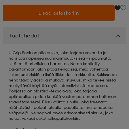
Lisää ostoskoriin
aatteet
tarvikkeet
set
tarvikkeet
aatteet
olasit
asut
set
Tuotetiedot
U Grip Sock on pito-sukka, joka tarjoaa vakautta ja
set
it
a
hallintaa nopeissa suunnanmuutoksissa – riippumatta
siitä, mitä urheilulajia harrastat. Ne on kehitetty
parantamaan jalan pitoa kengässä, mikä vähentää
liukastumisriskiä ja lisää liikkeidesi tarkkuutta. Sukissa on
asut
huolto
asut
hengittävä yläosa ja mukava istuvuus, mikä tekee niistä
miellyttävät käyttää myös intensiivisissä treeneissä.
Pohjassa on plastisol-teknologia, joka tarjoaa
optimaalisen pidon kenkää vasten paremman hallinnan
it
it
saavuttamiseksi. Fiksu valinta sinulle, joka treenaat
räjähtävästi, pelaat futsalia, padelia tai muita nopeita
sisäpelejä. Ne sopivat myös erinomaisesti sinulle, joka
haluat vakaat sukat jalkapallokenkiin.
huolto
huolto