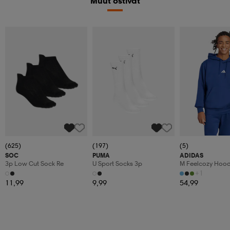
Muut ostivat
(625)
(197)
(5)
SOC
PUMA
ADIDAS
3p Low Cut Sock Re
U Sport Socks 3p
M Feelcozy Hoo
+1
11,99
9,99
54,99