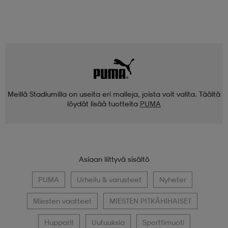
Meillä Stadiumilla on useita eri malleja, joista voit valita. Täältä
löydät lisää tuotteita
PUMA
Asiaan liittyvä sisältö
PUMA
Urheilu & varusteet
Nyheter
Miesten vaatteet
MIESTEN PITKÄHIHAISET
Hupparit
Uutuuksia
Sporttimuoti