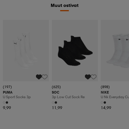
Muut ostivat
(197)
(625)
(898)
PUMA
SOC
NIKE
U Sport Socks 3p
3p Low Cut Sock Re
U Nk Everyday C
3pr
9,99
11,99
14,99