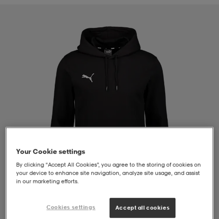
liivit
ikengät
t & pikeepaidat
ikengät
t
saappaat
ingkengät
t
ingkengät
at ja topit
elikengät
dat
engät
engät
t & pikeepaidat
allokengät
t & pikeepaidat
ilykengät
 ja otsapannat
ilykengät
-/Tennis-kengät
Your Cookie settings
By clicking “Accept All Cookies”, you agree to the storing of cookies on
t & mekot
andy-/Käsipallo-kengät
eet & lapaset
andy-/Käsipallo-kengät
t & mekot
ikengät
your device to enhance site navigation, analyze site usage, and assist
in our marketing efforts.
allokengät
allokengät
engät
Cookies settings
Accept all cookies
1
/
4