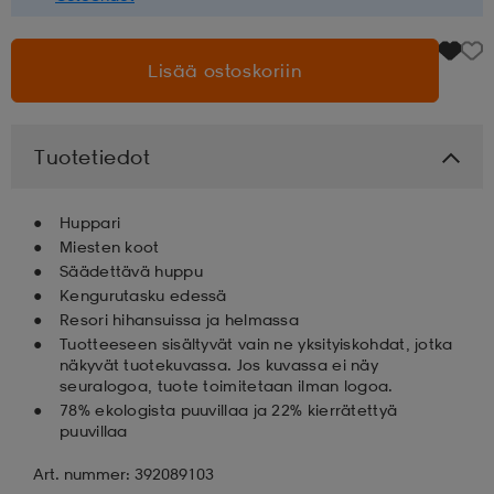
aatteet
tarvikkeet
set
tarvikkeet
aatteet
Lisää ostoskoriin
olasit
asut
set
Tuotetiedot
set
it
a
Huppari
Miesten koot
Säädettävä huppu
Kengurutasku edessä
asut
huolto
asut
Resori hihansuissa ja helmassa
Tuotteeseen sisältyvät vain ne yksityiskohdat, jotka
näkyvät tuotekuvassa. Jos kuvassa ei näy
it
it
seuralogoa, tuote toimitetaan ilman logoa.
78% ekologista puuvillaa ja 22% kierrätettyä
puuvillaa
huolto
huolto
Art. nummer: 392089103