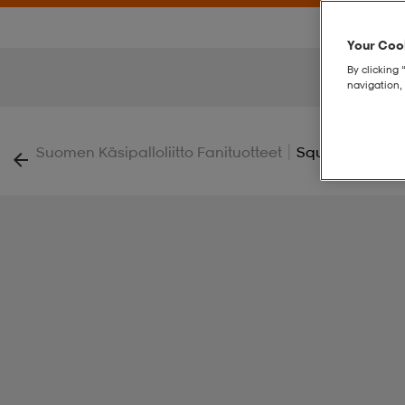
Your Cook
By clicking 
navigation, 
|
Suomen Käsipalloliitto Fanituotteet
Squad Go Contr