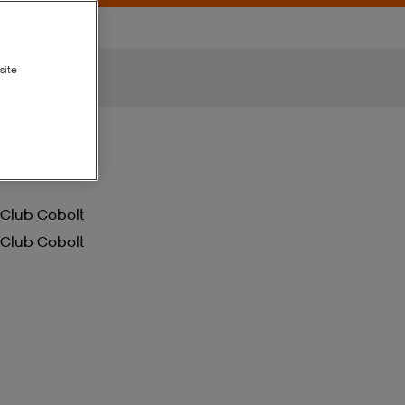
site
Club Cobolt
Club Cobolt