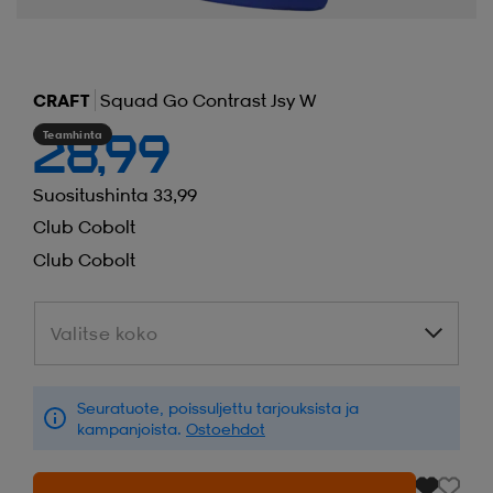
CRAFT
Squad Go Contrast Jsy W
Teamhinta
28,99
Suositushinta 33,99
Club Cobolt
Club Cobolt
Valitse koko
Valitse koko
Seuratuote, poissuljettu tarjouksista ja
kampanjoista.
Ostoehdot