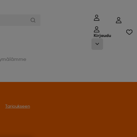
Kirjaudu
ymälämme
Tarjoukseen