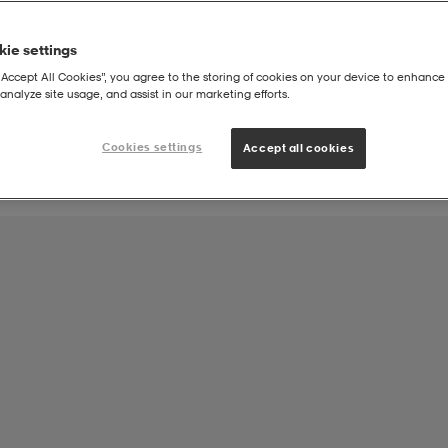
ie settings
Joukkueen tuote:
“Accept All Cookies”, you agree to the storing of cookies on your device to enhance 
Suomen Käsipalloliitto Fanituotteet
analyze site usage, and assist in our marketing efforts.
Cookies settings
Accept all cookies
ast Jsy W