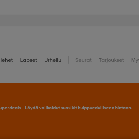
iehet
Lapset
Urheilu
Seurat
Tarjoukset
My
uperdeals – Löydä valikoidut suosikit huippuedulliseen hintaan.