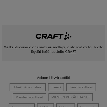
Meillä Stadiumilla on useita eri malleja, joista voit valita. Täältä
löydät lisää tuotteita
CRAFT
Asiaan liittyvä sisältö
Urheilu & varusteet
Treeni
Treenivaatteet
Miesten vaatteet
MIESTEN PITKÄHIHAISET