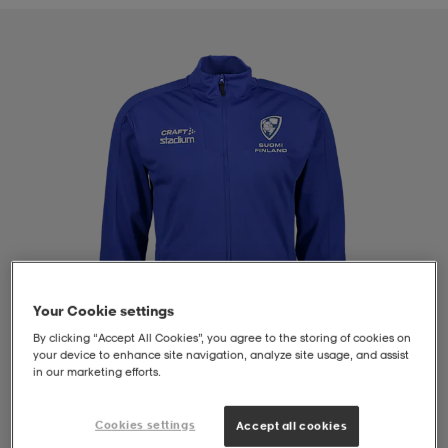
liivit
ikengät
t & pikeepaidat
ikengät
t
saappaat
ingkengät
t
ingkengät
at ja topit
elikengät
dat
engät
engät
t & pikeepaidat
allokengät
t & pikeepaidat
ilykengät
 ja otsapannat
ilykengät
-/Tennis-kengät
Your Cookie settings
t & mekot
andy-/Käsipallo-kengät
eet & lapaset
andy-/Käsipallo-kengät
t & mekot
ikengät
By clicking “Accept All Cookies”, you agree to the storing of cookies on
your device to enhance site navigation, analyze site usage, and assist
in our marketing efforts.
allokengät
allokengät
engät
Cookies settings
Accept all cookies
1
/
4