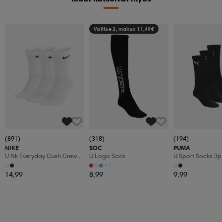
Valitse 2, maksa 11,49€
(891)
(318)
(194)
NIKE
SOC
PUMA
U Nk Everyday Cush Crew
U Logo Sock
U Sport Socks 3p
3pr
+1
14,99
8,99
9,99