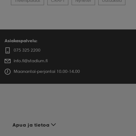
Treenipaidat
CRAFT
Nyheter
Uutuuksia
Asiakaspalvelu:
075 325 2200
info.fi@stadium.fi
Maanantai-perjantai 10.00-14.00
Apua ja tietoa