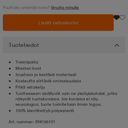
Puuttuiko etsimäsi koko?
Ilmoita minulle
aatteet
tarvikkeet
set
tarvikkeet
aatteet
Lisää ostoskoriin
olasit
asut
set
Tuotetiedot
set
it
a
Treenipaita
Miesten koot
Joustava ja kestävä materiaali
asut
huolto
asut
Kosteutta siirtäviä ominaisuuksia
Pitkä vetoketju
Tuotteeseen sisältyvät vain ne yksityiskohdat, jotka
it
it
näkyvät tuotekuvassa. Jos kuvassa ei näy
seuralogoa, tuote toimitetaan ilman logoa.
100% kierrätettyä polyesteriä
huolto
huolto
Art. nummer: 394166101