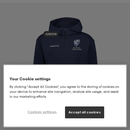
liivit
ikengät
t & pikeepaidat
ikengät
t
saappaat
ingkengät
t
ingkengät
at ja topit
elikengät
dat
engät
engät
t & pikeepaidat
allokengät
t & pikeepaidat
ilykengät
 ja otsapannat
ilykengät
-/Tennis-kengät
Your Cookie settings
By clicking “Accept All Cookies”, you agree to the storing of cookies on
your device to enhance site navigation, analyze site usage, and assist
in our marketing efforts.
t & mekot
andy-/Käsipallo-kengät
eet & lapaset
andy-/Käsipallo-kengät
t & mekot
ikengät
Cookies settings
Accept all cookies
allokengät
allokengät
engät
1
/
4