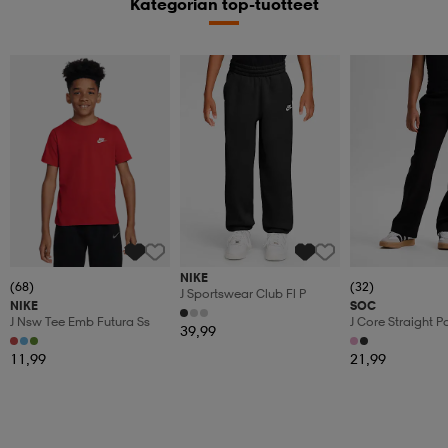
Kategorian top-tuotteet
NIKE
(68)
(32)
J Sportswear Club Fl P
NIKE
SOC
J Nsw Tee Emb Futura Ss
J Core Straight P
39,99
11,99
21,99