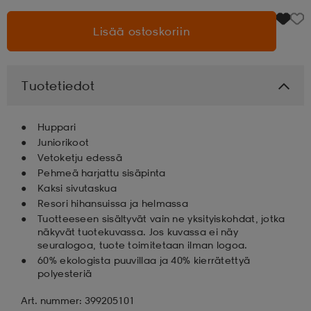
Lisää ostoskoriin
aatteet
tarvikkeet
set
tarvikkeet
aatteet
olasit
asut
set
Tuotetiedot
Huppari
set
it
a
Juniorikoot
Vetoketju edessä
Pehmeä harjattu sisäpinta
asut
huolto
asut
Kaksi sivutaskua
Resori hihansuissa ja helmassa
Tuotteeseen sisältyvät vain ne yksityiskohdat, jotka
näkyvät tuotekuvassa. Jos kuvassa ei näy
it
it
seuralogoa, tuote toimitetaan ilman logoa.
60% ekologista puuvillaa ja 40% kierrätettyä
polyesteriä
huolto
huolto
Art. nummer: 399205101