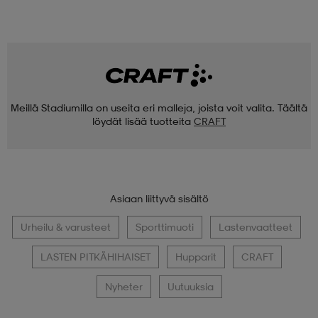
Meillä Stadiumilla on useita eri malleja, joista voit valita. Täältä
löydät lisää tuotteita
CRAFT
Asiaan liittyvä sisältö
Urheilu & varusteet
Sporttimuoti
Lastenvaatteet
LASTEN PITKÄHIHAISET
Hupparit
CRAFT
Nyheter
Uutuuksia