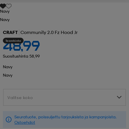
Navy
 ja otsapannat
kengät
rrastot
kengät
rit
alit
Navy
CRAFT
Community 2.0 Fz Hood Jr
eet & lapaset
skengät
ihaiset
skengät
tarvikkeet
Teamhinta
48,99
saappaat
saappaat
eet & lapaset
kengät
Suositushinta 58,99
Navy
Navy
rrastot
alit
aatteet
alit
er
Valitse koko
Valitse koko
kengät
aatteet
kengät
rrastot
Seuratuote, poissuljettu tarjouksista ja kampanjoista.
aatteet
ykengät
olasit
ykengät
Ostoehdot