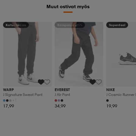
Muut ostivat myös
Katso hintaa
Kampanja -25%
Superdeal
(154)
(65)
(13)
WARP
EVEREST
NIKE
J Signature Sweat Pant
J Alr Pant
J Cosmic Runner 
+1
17,99
34,99
19,99