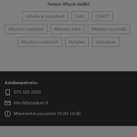
Asiaan liittyvä sisältö
Urheilu & varusteet
Takit
CRAFT
Miesten vaatteet
Miesten takit
Miesten syystakit
Miesten sadetakit
Nyheter
Uutuuksia
Asiakaspalvelu:
075 325 2200
info.fi@stadium.fi
Maanantai-perjantai 10.00-14.00