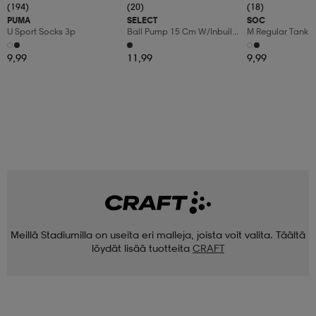
(194)
(20)
(18)
PUMA
SELECT
SOC
U Sport Socks 3p
Ball Pump 15 Cm W/inbuilt
M Regular Tank
Hose
9,99
11,99
9,99
Meillä Stadiumilla on useita eri malleja, joista voit valita. Täältä
löydät lisää tuotteita
CRAFT