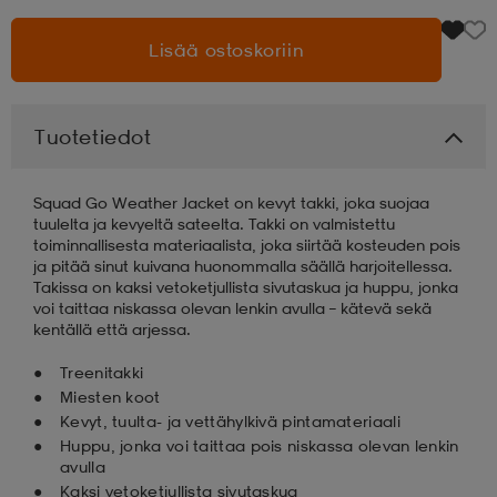
Lisää ostoskoriin
aatteet
tarvikkeet
set
tarvikkeet
aatteet
olasit
asut
set
Tuotetiedot
Squad Go Weather Jacket on kevyt takki, joka suojaa
set
it
a
tuulelta ja kevyeltä sateelta. Takki on valmistettu
toiminnallisesta materiaalista, joka siirtää kosteuden pois
ja pitää sinut kuivana huonommalla säällä harjoitellessa.
Takissa on kaksi vetoketjullista sivutaskua ja huppu, jonka
asut
huolto
asut
voi taittaa niskassa olevan lenkin avulla – kätevä sekä
kentällä että arjessa.
Treenitakki
it
it
Miesten koot
Kevyt, tuulta- ja vettähylkivä pintamateriaali
Huppu, jonka voi taittaa pois niskassa olevan lenkin
huolto
huolto
avulla
Kaksi vetoketjullista sivutaskua