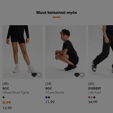
Muut katsoivat myös
Member
Kampanja -25%
(45)
(34)
(65)
SOC
SOC
EVEREST
J Base Short Tights
J Core Shorts
J Alr Pant
11,99
34,99
8,99
12,99