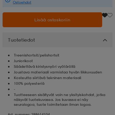
Ostoehdot
aatteet
tarvikkeet
set
tarvikkeet
aatteet
Lisää ostoskoriin
olasit
asut
set
Tuotetiedot
set
it
a
Treenishortsit/pelishortsit
Juniorikoot
Säädettävä kiristysnyöri vyötäröllä
asut
huolto
asut
Joustava materiaali varmistaa hyvän liikkuvuuden
Kosteutta siirtävä tekninen materiaali
100% polyesteriä
it
it
-
Tuotteeseen sisältyvät vain ne yksityiskohdat, jotka
näkyvät tuotekuvassa. Jos kuvassa ei näy
seuralogoa, tuote toimitetaan ilman logoa.
huolto
huolto
Art. nummer: 288614104