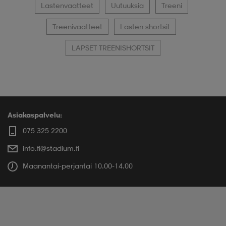
Lastenvaatteet
Uutuuksia
Treeni
Treenivaatteet
Lasten shortsit
LAPSET TREENISHORTSIT
Asiakaspalvelu:
075 325 2200
info.fi@stadium.fi
Maanantai-perjantai 10.00-14.00