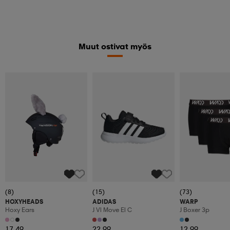
Muut ostivat myös
(8)
(15)
(73)
HOXYHEADS
ADIDAS
WARP
Hoxy Ears
J Vl Move El C
J Boxer 3p
17,49
22,99
12,99