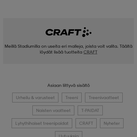
Meillä Stadiumilla on useita eri malleja, joista voit valita. Täältä
löydät lisää tuotteita
CRAFT
Asiaan liittyvä sisältö
Urheilu & varusteet
Treeni
Treenivaatteet
Naisten vaatteet
T-PAIDAT
Lyhythihaiset treenipaidat
CRAFT
Nyheter
Uutuuksia