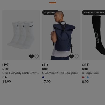
Superdeal
Valitse 2, maksa
(897)
(41)
(318)
NIKE
SOC
SOC
U Nk Everyday Cush Crew
U Commute Roll Backpack
U Logo Sock
3pr
+1
14,99
17,99
8,99