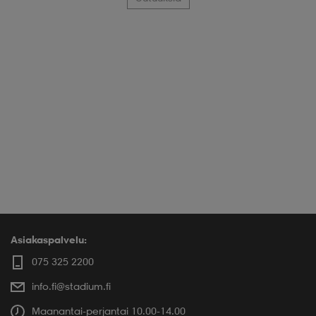
Asiakaspalvelu:
075 325 2200
info.fi@stadium.fi
Maanantai-perjantai 10.00-14.00