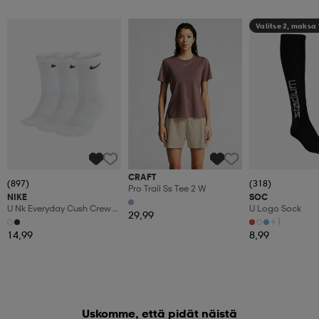
Valitse 2, maksa
CRAFT
(897)
(318)
Pro Trail Ss Tee 2 W
NIKE
SOC
U Nk Everyday Cush Crew
U Logo Sock
29,99
3pr
+1
14,99
8,99
Uskomme, että pidät näistä