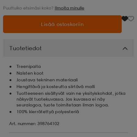
Puuttuiko etsimäsi koko?
Ilmoita minulle
aatteet
tarvikkeet
set
tarvikkeet
aatteet
Lisää ostoskoriin
olasit
asut
set
Tuotetiedot
set
it
a
Treenipaita
Naisten koot
Joustava tekninen materiaali
asut
huolto
asut
Hengittävä ja kosteutta siirtävä malli
Tuotteeseen sisältyvät vain ne yksityiskohdat, jotka
näkyvät tuotekuvassa. Jos kuvassa ei näy
seuralogoa, tuote toimitetaan ilman logoa.
it
it
100% kierrätettyä polyesteriä
Art. nummer: 398764102
huolto
huolto