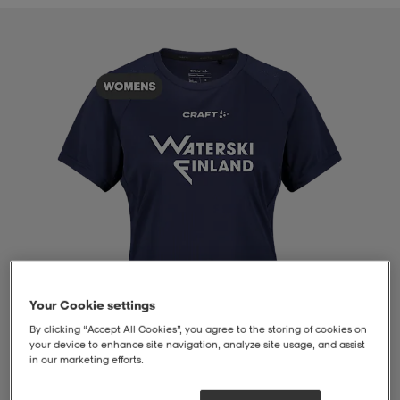
liivit
ikengät
t & pikeepaidat
ikengät
t
saappaat
ingkengät
t
ingkengät
at ja topit
elikengät
dat
engät
engät
t & pikeepaidat
allokengät
t & pikeepaidat
ilykengät
 ja otsapannat
ilykengät
-/Tennis-kengät
t & mekot
andy-/Käsipallo-kengät
eet & lapaset
andy-/Käsipallo-kengät
t & mekot
ikengät
Your Cookie settings
By clicking “Accept All Cookies”, you agree to the storing of cookies on
your device to enhance site navigation, analyze site usage, and assist
in our marketing efforts.
allokengät
allokengät
engät
1
/
4