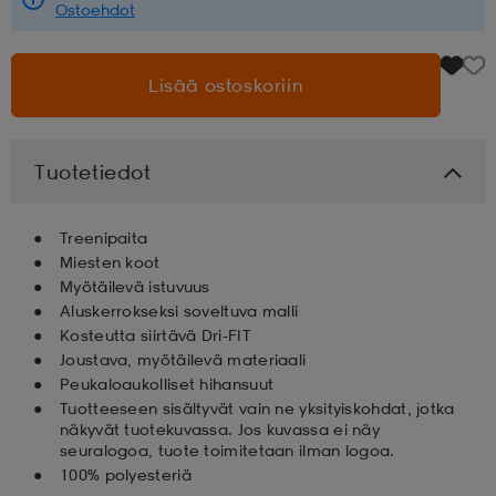
Ostoehdot
aatteet
tarvikkeet
set
tarvikkeet
aatteet
Lisää ostoskoriin
olasit
asut
set
Tuotetiedot
set
it
a
Treenipaita
Miesten koot
Myötäilevä istuvuus
asut
huolto
asut
Aluskerrokseksi soveltuva malli
Kosteutta siirtävä Dri-FIT
Joustava, myötäilevä materiaali
it
it
Peukaloaukolliset hihansuut
Tuotteeseen sisältyvät vain ne yksityiskohdat, jotka
näkyvät tuotekuvassa. Jos kuvassa ei näy
seuralogoa, tuote toimitetaan ilman logoa.
huolto
huolto
100% polyesteriä