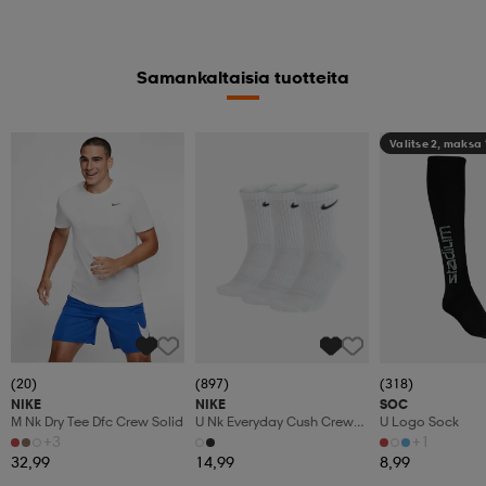
Samankaltaisia tuotteita
Valitse 2, maksa
(20)
(897)
(318)
NIKE
NIKE
SOC
M Nk Dry Tee Dfc Crew Solid
U Nk Everyday Cush Crew
U Logo Sock
3pr
+3
+1
32,99
14,99
8,99