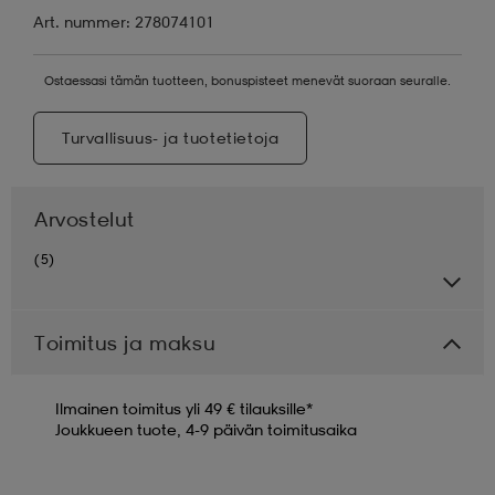
Art. nummer: 278074101
Ostaessasi tämän tuotteen, bonuspisteet menevät suoraan seuralle.
Turvallisuus- ja tuotetietoja
Arvostelut
(5)
Toimitus ja maksu
Ilmainen toimitus yli 49 € tilauksille*
Joukkueen tuote, 4-9 päivän toimitusaika