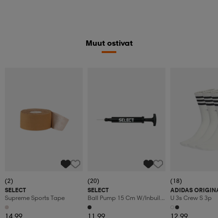
Muut ostivat
(2)
(20)
(18)
SELECT
SELECT
ADIDAS ORIGIN
Supreme Sports Tape
Ball Pump 15 Cm W/inbuilt
U 3s Crew S 3p
Hose
14,99
11,99
12,99