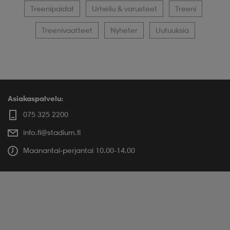
Treenipaidat
Urheilu & varusteet
Treeni
Treenivaatteet
Nyheter
Uutuuksia
Asiakaspalvelu:
075 325 2200
info.fi@stadium.fi
Maanantai-perjantai 10.00-14.00