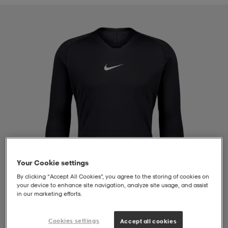
liivit
ikengät
t & pikeepaidat
ikengät
t
saappaat
ingkengät
t
ingkengät
at ja topit
elikengät
dat
engät
engät
t & pikeepaidat
allokengät
t & pikeepaidat
ilykengät
 ja otsapannat
ilykengät
-/Tennis-kengät
Your Cookie settings
t & mekot
andy-/Käsipallo-kengät
eet & lapaset
andy-/Käsipallo-kengät
t & mekot
ikengät
By clicking “Accept All Cookies”, you agree to the storing of cookies on
your device to enhance site navigation, analyze site usage, and assist
in our marketing efforts.
allokengät
allokengät
engät
1
/
4
Cookies settings
Accept all cookies