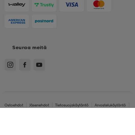
Seuraa meitä
Ostoehdot
Jäsenehdot
Tietosuojakäytäntö
Arvostelukäytäntö
Cookies
Sitemap
Suomi - EUR
XS