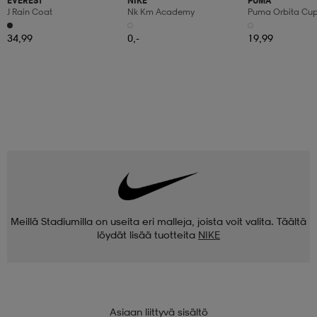
EVEREST
NIKE
PUMA
J Rain Coat
Nk Km Academy
Puma Orbita Cup P
34,99
0,-
19,99
Meillä Stadiumilla on useita eri malleja, joista voit valita. Täältä
löydät lisää tuotteita
NIKE
Asiaan liittyvä sisältö