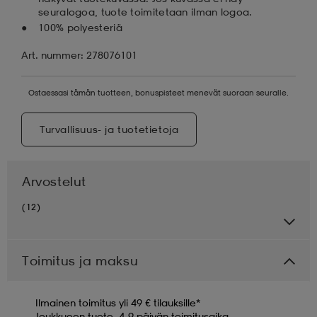
seuralogoa, tuote toimitetaan ilman logoa.
100% polyesteriä
Art. nummer: 278076101
Ostaessasi tämän tuotteen, bonuspisteet menevät suoraan seuralle.
Turvallisuus- ja tuotetietoja
Arvostelut
(12)
Toimitus ja maksu
Ilmainen toimitus yli 49 € tilauksille*
Joukkueen tuote, 4-9 päivän toimitusaika