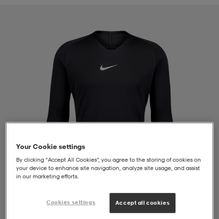
liivit
ikengät
t & pikeepaidat
ikengät
t
saappaat
ingkengät
t
ingkengät
at ja topit
elikengät
dat
engät
engät
t & pikeepaidat
allokengät
t & pikeepaidat
ilykengät
 ja otsapannat
ilykengät
-/Tennis-kengät
Your Cookie settings
By clicking “Accept All Cookies”, you agree to the storing of cookies on
t & mekot
andy-/Käsipallo-kengät
eet & lapaset
andy-/Käsipallo-kengät
t & mekot
ikengät
your device to enhance site navigation, analyze site usage, and assist
in our marketing efforts.
allokengät
allokengät
engät
Cookies settings
Accept all cookies
1
/
4