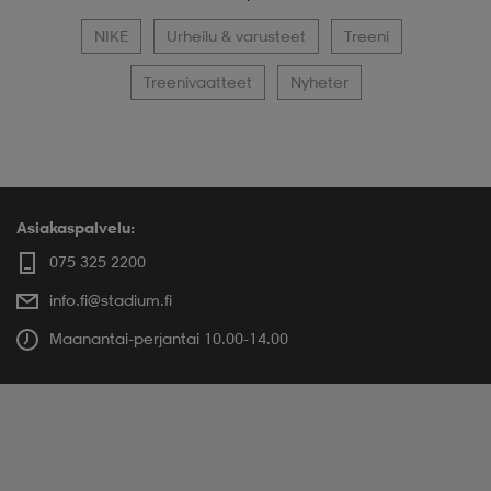
NIKE
Urheilu & varusteet
Treeni
Treenivaatteet
Nyheter
Asiakaspalvelu:
075 325 2200
info.fi@stadium.fi
Maanantai-perjantai 10.00-14.00