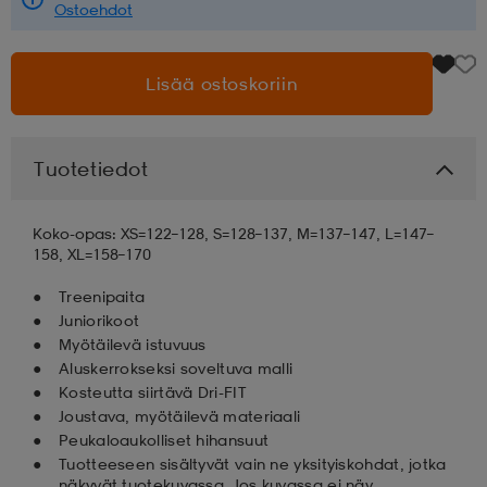
Ostoehdot
aatteet
tarvikkeet
set
tarvikkeet
aatteet
Lisää ostoskoriin
olasit
asut
set
Tuotetiedot
set
it
a
Koko-opas: XS=122–128, S=128–137, M=137–147, L=147–
158, XL=158–170
asut
huolto
asut
Treenipaita
Juniorikoot
Myötäilevä istuvuus
Aluskerrokseksi soveltuva malli
it
it
Kosteutta siirtävä Dri-FIT
Joustava, myötäilevä materiaali
Peukaloaukolliset hihansuut
huolto
huolto
Tuotteeseen sisältyvät vain ne yksityiskohdat, jotka
näkyvät tuotekuvassa. Jos kuvassa ei näy