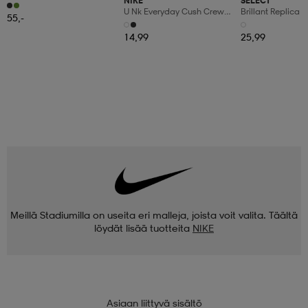
NIKE
SELECT
Jacka Med Hel Dragkedja
U Nk Everyday Cush Crew
Brillant Replica
55,-
3pr
14,99
25,99
Meillä Stadiumilla on useita eri malleja, joista voit valita. Täältä
löydät lisää tuotteita
NIKE
Asiaan liittyvä sisältö