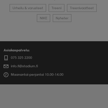
Urheilu & varusteet
Treeni
Treenivaatteet
NIKE
Nyheter
Asiakaspalvelu:
075 325 2200
info.fi@stadium.fi
Maanantai-perjantai 10.00-14.00