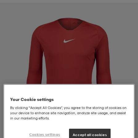
liivit
ikengät
t & pikeepaidat
ikengät
t
saappaat
ingkengät
t
ingkengät
at ja topit
elikengät
dat
engät
engät
t & pikeepaidat
allokengät
t & pikeepaidat
ilykengät
 ja otsapannat
ilykengät
-/Tennis-kengät
Your Cookie settings
t & mekot
andy-/Käsipallo-kengät
eet & lapaset
andy-/Käsipallo-kengät
t & mekot
ikengät
By clicking “Accept All Cookies”, you agree to the storing of cookies on
your device to enhance site navigation, analyze site usage, and assist
in our marketing efforts.
allokengät
allokengät
engät
1
/
4
Cookies settings
Accept all cookies