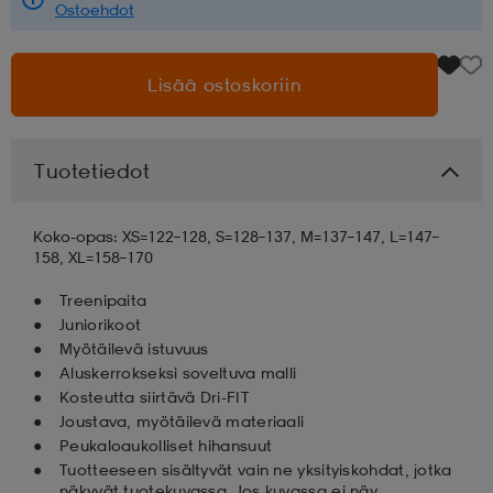
Ostoehdot
aatteet
tarvikkeet
set
tarvikkeet
aatteet
Lisää ostoskoriin
olasit
asut
set
Tuotetiedot
set
it
a
Koko-opas: XS=122–128, S=128–137, M=137–147, L=147–
158, XL=158–170
asut
huolto
asut
Treenipaita
Juniorikoot
Myötäilevä istuvuus
Aluskerrokseksi soveltuva malli
it
it
Kosteutta siirtävä Dri-FIT
Joustava, myötäilevä materiaali
Peukaloaukolliset hihansuut
huolto
huolto
Tuotteeseen sisältyvät vain ne yksityiskohdat, jotka
näkyvät tuotekuvassa. Jos kuvassa ei näy