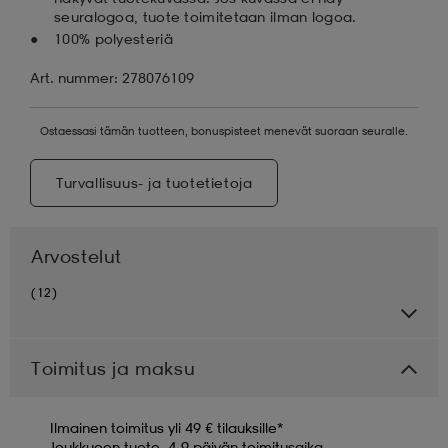
seuralogoa, tuote toimitetaan ilman logoa.
100% polyesteriä
Art. nummer: 278076109
Ostaessasi tämän tuotteen, bonuspisteet menevät suoraan seuralle.
Turvallisuus- ja tuotetietoja
Arvostelut
(12)
Toimitus ja maksu
Ilmainen toimitus yli 49 € tilauksille*
Joukkueen tuote, 4-9 päivän toimitusaika