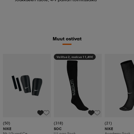
Muut ostivat
Valitse 2, maksa 11,49€
(50)
(318)
(21)
NIKE
SOC
NIKE
Nk J Guard Ce
U Logo Sock
Academy Sock