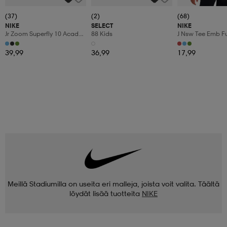
(37)
(2)
(68)
NIKE
SELECT
NIKE
Jr Zoom Superfly 10 Acad
88 Kids
J Nsw Tee Emb Fu
Fgmg
39,99
36,99
17,99
Meillä Stadiumilla on useita eri malleja, joista voit valita. Täältä
löydät lisää tuotteita
NIKE