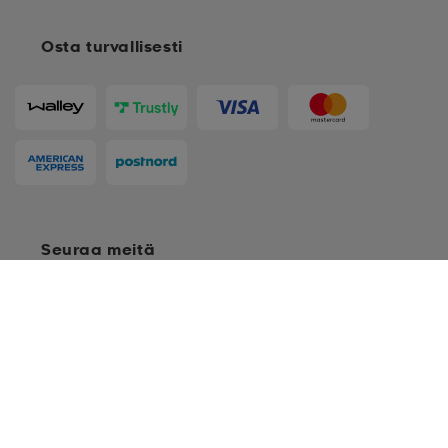
Osta turvallisesti
Seuraa meitä
XS
S
M
Ostoehdot
Jäsenehdot
Tietosuojakäytäntö
Arvostelukäytäntö