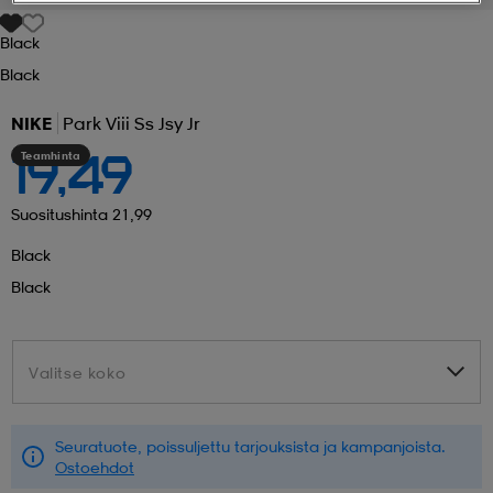
Black
 ja otsapannat
kengät
rrastot
kengät
rit
alit
Black
NIKE
Park Viii Ss Jsy Jr
eet & lapaset
skengät
ihaiset
skengät
tarvikkeet
Teamhinta
19,49
saappaat
saappaat
eet & lapaset
kengät
Suositushinta 21,99
Black
Black
rrastot
alit
aatteet
alit
er
Valitse koko
Valitse koko
kengät
aatteet
kengät
rrastot
Seuratuote, poissuljettu tarjouksista ja kampanjoista.
aatteet
ykengät
olasit
ykengät
Ostoehdot