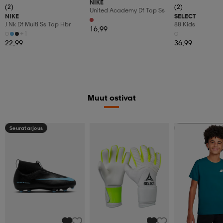
NIKE
(2)
(2)
United Academy Df Top Ss
NIKE
SELECT
J Nk Df Multi Ss Top Hbr
88 Kids
16,99
+1
22,99
36,99
Muut ostivat
Seuratarjous
Valitse 2, maksa 