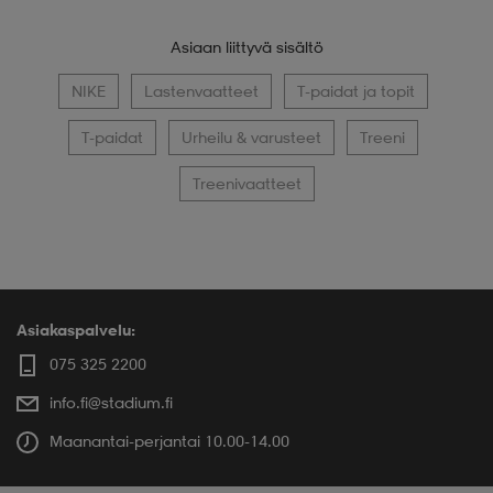
Asiaan liittyvä sisältö
NIKE
Lastenvaatteet
T-paidat ja topit
T-paidat
Urheilu & varusteet
Treeni
Treenivaatteet
Asiakaspalvelu:
075 325 2200
info.fi@stadium.fi
Maanantai-perjantai 10.00-14.00