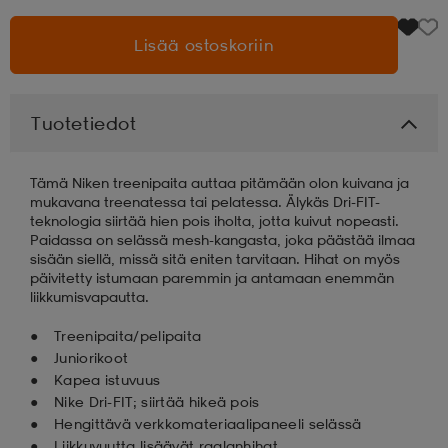
Lisää ostoskoriin
aatteet
tarvikkeet
set
tarvikkeet
aatteet
olasit
asut
set
Tuotetiedot
Tämä Niken treenipaita auttaa pitämään olon kuivana ja
set
it
a
mukavana treenatessa tai pelatessa. Älykäs Dri-FIT-
teknologia siirtää hien pois iholta, jotta kuivut nopeasti.
Paidassa on selässä mesh-kangasta, joka päästää ilmaa
sisään siellä, missä sitä eniten tarvitaan. Hihat on myös
asut
huolto
asut
päivitetty istumaan paremmin ja antamaan enemmän
liikkumisvapautta.
Treenipaita/pelipaita
it
it
Juniorikoot
Kapea istuvuus
Nike Dri-FIT; siirtää hikeä pois
huolto
huolto
Hengittävä verkkomateriaalipaneeli selässä
Liikkuvuutta lisäävät raglanhihat