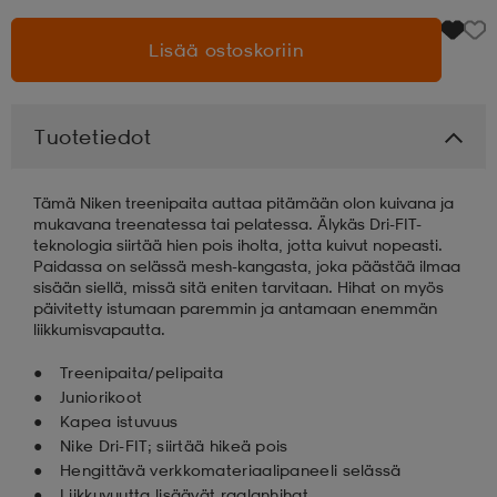
Lisää ostoskoriin
aatteet
tarvikkeet
set
tarvikkeet
aatteet
olasit
asut
set
Tuotetiedot
Tämä Niken treenipaita auttaa pitämään olon kuivana ja
set
it
a
mukavana treenatessa tai pelatessa. Älykäs Dri-FIT-
teknologia siirtää hien pois iholta, jotta kuivut nopeasti.
Paidassa on selässä mesh-kangasta, joka päästää ilmaa
sisään siellä, missä sitä eniten tarvitaan. Hihat on myös
asut
huolto
asut
päivitetty istumaan paremmin ja antamaan enemmän
liikkumisvapautta.
Treenipaita/pelipaita
it
it
Juniorikoot
Kapea istuvuus
Nike Dri-FIT; siirtää hikeä pois
huolto
huolto
Hengittävä verkkomateriaalipaneeli selässä
Liikkuvuutta lisäävät raglanhihat