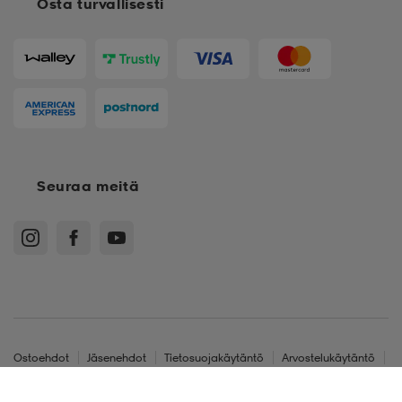
Osta turvallisesti
Seuraa meitä
Ostoehdot
Jäsenehdot
Tietosuojakäytäntö
Arvostelukäytäntö
Cookies
Sitemap