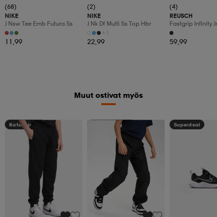
(68)
(2)
(4)
NIKE
NIKE
REUSCH
J Nsw Tee Emb Futura Ss
J Nk Df Multi Ss Top Hbr
Fastgrip Infinity J
+1
11,99
22,99
59,99
Muut ostivat myös
Katso hintaa
Kampanja -25%
Superdeal