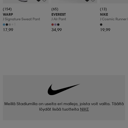
(154)
(65)
(13)
WARP
EVEREST
NIKE
J Signature Sweat Pant
J Alr Pant
J Cosmic Runner 
+1
17,99
34,99
19,99
Meillä Stadiumilla on useita eri malleja, joista voit valita. Täältä
löydät lisää tuotteita
NIKE