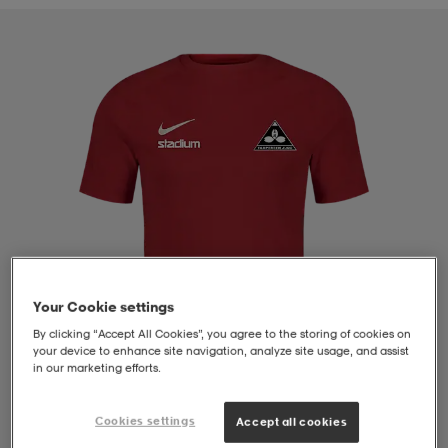
liivit
ikengät
t & pikeepaidat
ikengät
t
saappaat
ingkengät
t
ingkengät
at ja topit
elikengät
dat
engät
engät
t & pikeepaidat
allokengät
t & pikeepaidat
ilykengät
 ja otsapannat
ilykengät
-/Tennis-kengät
Your Cookie settings
By clicking “Accept All Cookies”, you agree to the storing of cookies on
t & mekot
andy-/Käsipallo-kengät
eet & lapaset
andy-/Käsipallo-kengät
t & mekot
ikengät
your device to enhance site navigation, analyze site usage, and assist
in our marketing efforts.
allokengät
allokengät
engät
Cookies settings
Accept all cookies
1
/
4