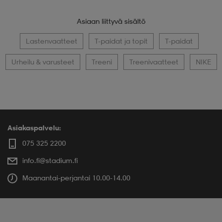
Asiaan liittyvä sisältö
Lastenvaatteet
T-paidat ja topit
T-paidat
Urheilu & varusteet
Treeni
Treenivaatteet
NIKE
Asiakaspalvelu:
075 325 2200
info.fi@stadium.fi
Maanantai-perjantai 10.00-14.00