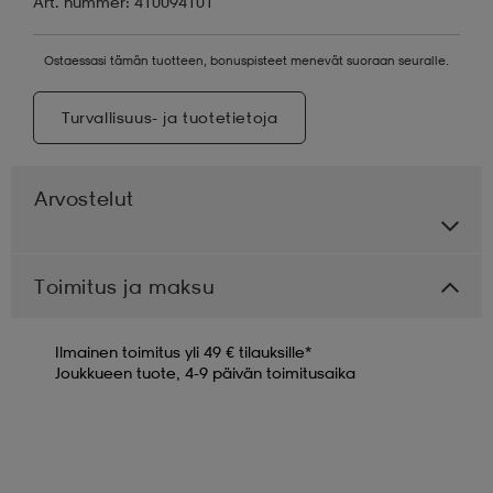
Art. nummer: 410094101
Ostaessasi tämän tuotteen, bonuspisteet menevät suoraan seuralle.
Turvallisuus- ja tuotetietoja
Arvostelut
Toimitus ja maksu
Ilmainen toimitus yli 49 € tilauksille*
Joukkueen tuote, 4-9 päivän toimitusaika