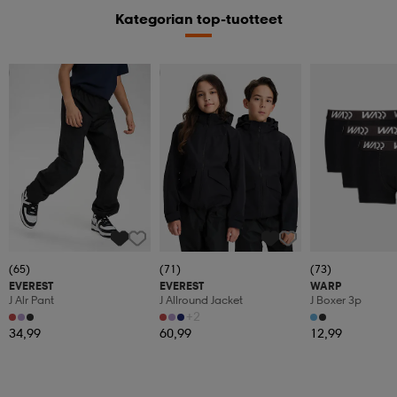
Kategorian top-tuotteet
Kampanja -25%
Kampanja -25%
(65)
(71)
(73)
EVEREST
EVEREST
WARP
J Alr Pant
J Allround Jacket
J Boxer 3p
+2
34,99
60,99
12,99