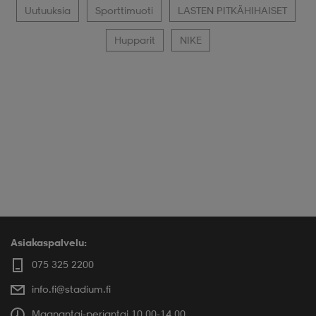
Uutuuksia
Sporttimuoti
LASTEN PITKÄHIHAISET
Hupparit
NIKE
Asiakaspalvelu:
075 325 2200
info.fi@stadium.fi
Maanantai-perjantai 10.00-14.00