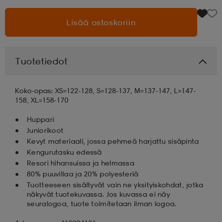
Lisää ostoskoriin
aatteet
tarvikkeet
set
tarvikkeet
aatteet
olasit
asut
set
Tuotetiedot
Koko-opas: XS=122-128, S=128-137, M=137-147, L=147-
set
it
a
158, XL=158-170
Huppari
Juniorikoot
asut
huolto
asut
Kevyt materiaali, jossa pehmeä harjattu sisäpinta
Kengurutasku edessä
Resori hihansuissa ja helmassa
it
it
80% puuvillaa ja 20% polyesteriä
Tuotteeseen sisältyvät vain ne yksityiskohdat, jotka
näkyvät tuotekuvassa. Jos kuvassa ei näy
seuralogoa, tuote toimitetaan ilman logoa.
huolto
huolto