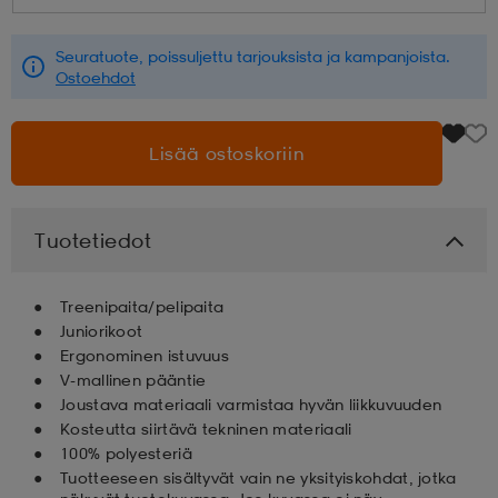
aatteet
tarvikkeet
set
tarvikkeet
aatteet
Seuratuote, poissuljettu tarjouksista ja kampanjoista.
Ostoehdot
olasit
asut
set
Lisää ostoskoriin
set
it
a
Tuotetiedot
asut
huolto
asut
Treenipaita/pelipaita
Juniorikoot
Ergonominen istuvuus
V-mallinen pääntie
it
it
Joustava materiaali varmistaa hyvän liikkuvuuden
Kosteutta siirtävä tekninen materiaali
100% polyesteriä
huolto
huolto
Tuotteeseen sisältyvät vain ne yksityiskohdat, jotka