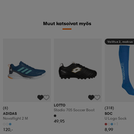
Muut katsoivat myös
Valitse 2, maksa
LOTTO
(6)
(318)
Stadio 705 Soccer Boot
ADIDAS
SOC
Novaflight 2 M
U Logo Sock
49,95
+1
120,-
8,99