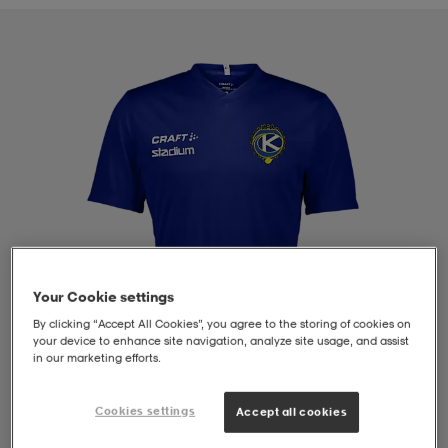
liivit
ikengät
t & pikeepaidat
ikengät
t
saappaat
ingkengät
t
ingkengät
at ja topit
elikengät
dat
engät
engät
t & pikeepaidat
allokengät
t & pikeepaidat
ilykengät
 ja otsapannat
ilykengät
-/Tennis-kengät
Your Cookie settings
By clicking “Accept All Cookies”, you agree to the storing of cookies on
t & mekot
andy-/Käsipallo-kengät
eet & lapaset
andy-/Käsipallo-kengät
t & mekot
ikengät
your device to enhance site navigation, analyze site usage, and assist
in our marketing efforts.
Cookies settings
Accept all cookies
allokengät
allokengät
engät
1
/
4