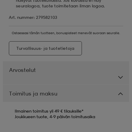
näkyvät tuotekuvassa. Jos kuvassa ei näy
seuralogoa, tuote toimitetaan ilman logoa.
Art. nummer: 279582103
Ostaessasi tämän tuotteen, bonuspisteet menevät suoraan seuralle.
Turvallisuus- ja tuotetietoja
Arvostelut
Toimitus ja maksu
Ilmainen toimitus yli 49 € tilauksille*
Joukkueen tuote, 4-9 päivän toimitusaika