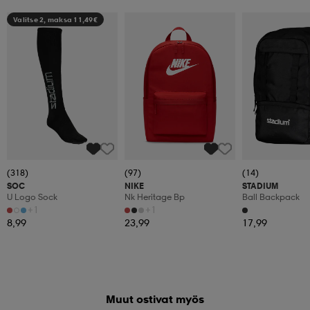
Valitse 2, maksa 11,49€
(318)
(97)
(14)
SOC
NIKE
STADIUM
U Logo Sock
Nk Heritage Bp
Ball Backpack
+1
+1
8,99
23,99
17,99
Muut ostivat myös