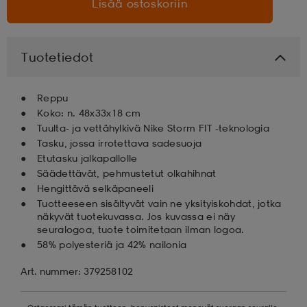
Lisää ostoskoriin
aatteet
tarvikkeet
set
tarvikkeet
aatteet
Tuotetiedot
olasit
asut
set
Reppu
Koko: n. 48x33x18 cm
Tuulta- ja vettähylkivä Nike Storm FIT -teknologia
set
it
a
Tasku, jossa irrotettava sadesuoja
Etutasku jalkapallolle
Säädettävät, pehmustetut olkahihnat
asut
huolto
asut
Hengittävä selkäpaneeli
Tuotteeseen sisältyvät vain ne yksityiskohdat, jotka
näkyvät tuotekuvassa. Jos kuvassa ei näy
seuralogoa, tuote toimitetaan ilman logoa.
it
it
58% polyesteriä ja 42% nailonia
Art. nummer: 379258102
huolto
huolto