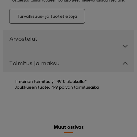
Ostaessasi tämän tuotteen, bonuspisteet menevät suoraan seuralle.
Turvallisuus- ja tuotetietoja
Arvostelut
Toimitus ja maksu
Ilmainen toimitus yli 49 € tilauksille*
Joukkueen tuote, 4-9 päivän toimitusaika
Muut ostivat