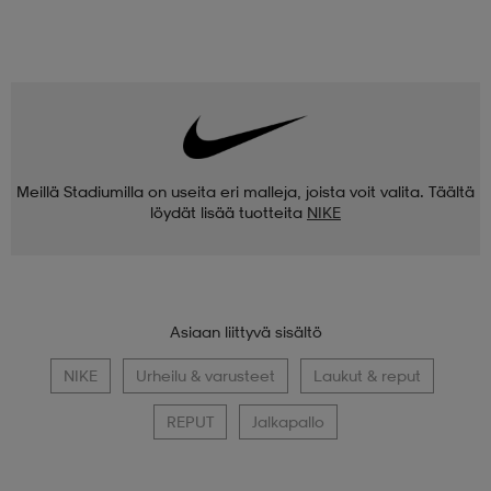
Meillä Stadiumilla on useita eri malleja, joista voit valita. Täältä
löydät lisää tuotteita
NIKE
Asiaan liittyvä sisältö
NIKE
Urheilu & varusteet
Laukut & reput
REPUT
Jalkapallo