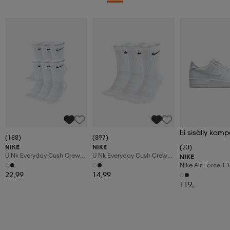
Ei sisälly kamp
(188)
(897)
NIKE
NIKE
(23)
U Nk Everyday Cush Crew
U Nk Everyday Cush Crew
NIKE
6pr-Bd
3pr
Nike Air Force 1 
Shoes
22,99
14,99
119,-