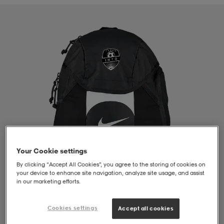
liivit
ikengät
t & pikeepaidat
ikengät
t
saappaat
ingkengät
t
ingkengät
at ja topit
elikengät
dat
engät
engät
t & pikeepaidat
allokengät
t & pikeepaidat
ilykengät
 ja otsapannat
ilykengät
-/Tennis-kengät
Your Cookie settings
By clicking “Accept All Cookies”, you agree to the storing of cookies on
t & mekot
andy-/Käsipallo-kengät
eet & lapaset
andy-/Käsipallo-kengät
t & mekot
ikengät
your device to enhance site navigation, analyze site usage, and assist
in our marketing efforts.
allokengät
allokengät
engät
Cookies settings
Accept all cookies
1
/
4