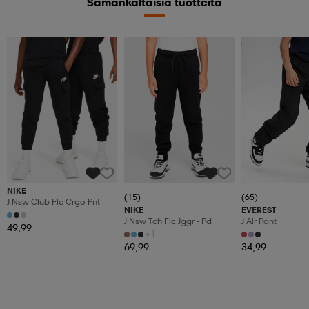
Samankaltaisia tuotteita
Kampanja -25%
NIKE
(15)
(65)
J Nsw Club Flc Crgo Pnt
NIKE
EVEREST
J Nsw Tch Flc Jggr - Pd
J Alr Pant
49,99
+1
69,99
34,99