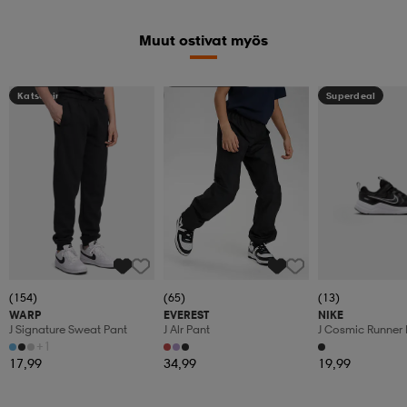
Muut ostivat myös
Katso hintaa
Kampanja -25%
Superdeal
(154)
(65)
(13)
WARP
EVEREST
NIKE
J Signature Sweat Pant
J Alr Pant
J Cosmic Runner 
+1
17,99
34,99
19,99