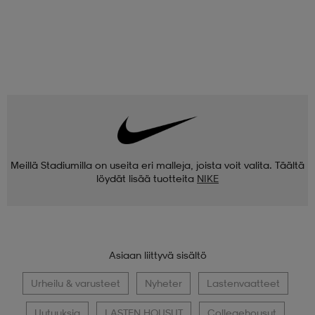
Meillä Stadiumilla on useita eri malleja, joista voit valita. Täältä
löydät lisää tuotteita
NIKE
Asiaan liittyvä sisältö
Urheilu & varusteet
Nyheter
Lastenvaatteet
Uutuuksia
LASTEN HOUSUT
Collegehousut