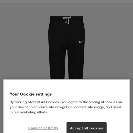
liivit
ikengät
t & pikeepaidat
ikengät
t
saappaat
ingkengät
t
ingkengät
at ja topit
elikengät
dat
engät
engät
t & pikeepaidat
allokengät
t & pikeepaidat
ilykengät
 ja otsapannat
ilykengät
-/Tennis-kengät
Your Cookie settings
t & mekot
andy-/Käsipallo-kengät
eet & lapaset
andy-/Käsipallo-kengät
t & mekot
ikengät
By clicking “Accept All Cookies”, you agree to the storing of cookies on
your device to enhance site navigation, analyze site usage, and assist
in our marketing efforts.
allokengät
allokengät
engät
Cookies settings
Accept all cookies
1
/
4