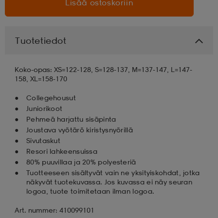
Lisää ostoskoriin
aatteet
tarvikkeet
set
tarvikkeet
aatteet
Tuotetiedot
olasit
asut
set
Koko-opas: XS=122-128, S=128-137, M=137-147, L=147-
158, XL=158-170
set
it
a
Collegehousut
Juniorikoot
Pehmeä harjattu sisäpinta
Joustava vyötärö kiristysnyörillä
asut
huolto
asut
Sivutaskut
Resori lahkeensuissa
80% puuvillaa ja 20% polyesteriä
it
it
Tuotteeseen sisältyvät vain ne yksityiskohdat, jotka
näkyvät tuotekuvassa. Jos kuvassa ei näy seuran
logoa, tuote toimitetaan ilman logoa.
huolto
huolto
Art. nummer: 410099101