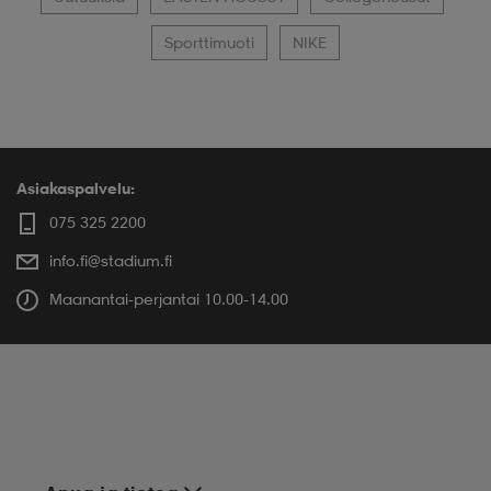
Sporttimuoti
NIKE
Asiakaspalvelu:
075 325 2200
info.fi@stadium.fi
Maanantai-perjantai 10.00-14.00