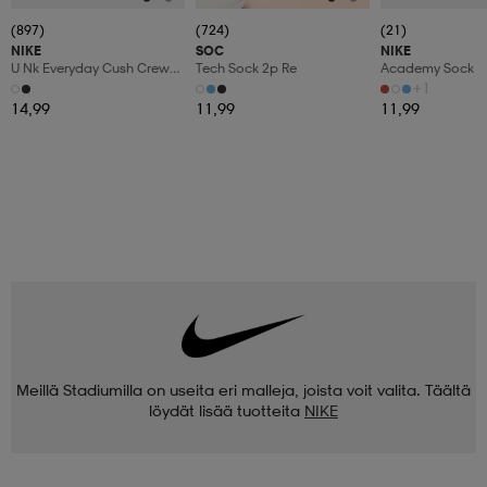
(897)
(724)
(21)
NIKE
SOC
NIKE
U Nk Everyday Cush Crew
Tech Sock 2p Re
Academy Sock
3pr
+1
14,99
11,99
11,99
Meillä Stadiumilla on useita eri malleja, joista voit valita. Täältä
löydät lisää tuotteita
NIKE