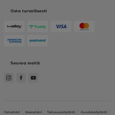
Osta turvallisesti
Seuraa meitä
Ostoehdot
Jäsenehdot
Tietosuojakäytäntö
Arvostelukäytäntö