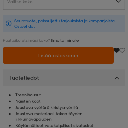
Valitse koko
Valitse koko
aatteet
tarvikkeet
set
tarvikkeet
aatteet
Seuratuote, poissuljettu tarjouksista ja kampanjoista.
Ostoehdot
olasit
asut
set
Puuttuiko etsimäsi koko?
Ilmoita minulle
Lisää ostoskoriin
set
it
a
asut
huolto
asut
Tuotetiedot
Treenihousut
it
it
Naisten koot
Joustava vyötärö kiristysnyörillä
Joustava materiaali takaa täyden
liikkumavapauden
huolto
huolto
Käytännölliset vetoketjulliset sivutaskut