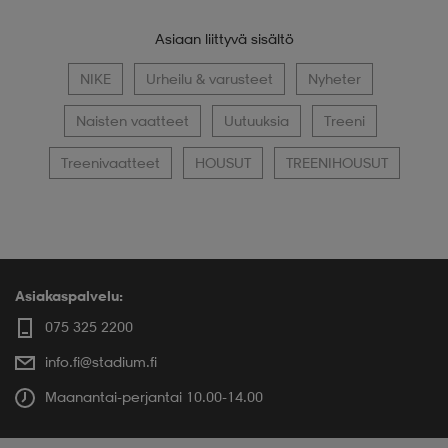
Asiaan liittyvä sisältö
NIKE
Urheilu & varusteet
Nyheter
Naisten vaatteet
Uutuuksia
Treeni
Treenivaatteet
HOUSUT
TREENIHOUSUT
Asiakaspalvelu:
075 325 2200
info.fi@stadium.fi
Maanantai-perjantai 10.00-14.00