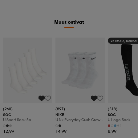
Muut ostivat
Valitse 2, maksa
(260)
(897)
(318)
SOC
NIKE
SOC
U Sport Sock 5p
U Nk Everyday Cush Crew
U Logo Sock
3pr
+1
12,99
14,99
8,99