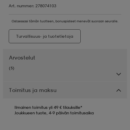
Art. nummer: 278074103
Ostaessasi tämän tuotteen, bonuspisteet menevät suoraan seuralle.
Turvallisuus- ja tuotetietoja
Arvostelut
(5)
Toimitus ja maksu
Ilmainen toimitus yli 49 € tilauksille*
Joukkueen tuote, 4-9 päivän toimitusaika