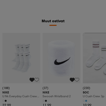
Muut ostivat
Valitse 2, maksa
(188)
(37)
(230)
NIKE
NIKE
SOC
U Nk Everyday Cush Crew
Swoosh Wristband 2
U Cush Crew 3p
6pr-Bd
22,99
11,99
10,99