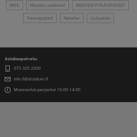
NIKE
Miesten vaatteet
MIESTEN PITKÄHIHAISET
Treenipaidat
Nyheter
Uutuuksia
Asiakaspalvelu:
075 325 2200
info.fi@stadium.fi
Maanantai-perjantai 10.00-14.00