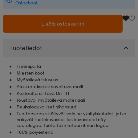
Ostoehdot
aatteet
tarvikkeet
set
tarvikkeet
aatteet
Lisää ostoskoriin
olasit
asut
set
Tuotetiedot
set
it
a
Treenipaita
Miesten koot
Myötäilevä istuvuus
asut
huolto
asut
Aluskerrokseksi soveltuva malli
Kosteutta siirtävä Dri-FIT
Joustava, myötäilevä materiaali
it
it
Peukaloaukolliset hihansuut
Tuotteeseen sisältyvät vain ne yksityiskohdat, jotka
näkyvät tuotekuvassa. Jos kuvassa ei näy
seuralogoa, tuote toimitetaan ilman logoa.
huolto
huolto
100% polyesteriä