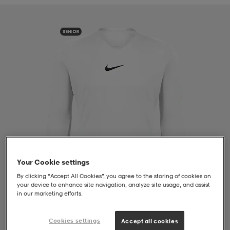
liivit
ikengät
t & pikeepaidat
ikengät
t
saappaat
ingkengät
t
ingkengät
at ja topit
elikengät
dat
engät
engät
t & pikeepaidat
allokengät
t & pikeepaidat
ilykengät
 ja otsapannat
ilykengät
-/Tennis-kengät
Your Cookie settings
t & mekot
andy-/Käsipallo-kengät
eet & lapaset
andy-/Käsipallo-kengät
t & mekot
ikengät
By clicking “Accept All Cookies”, you agree to the storing of cookies on
your device to enhance site navigation, analyze site usage, and assist
in our marketing efforts.
allokengät
allokengät
engät
Cookies settings
Accept all cookies
1
/
4