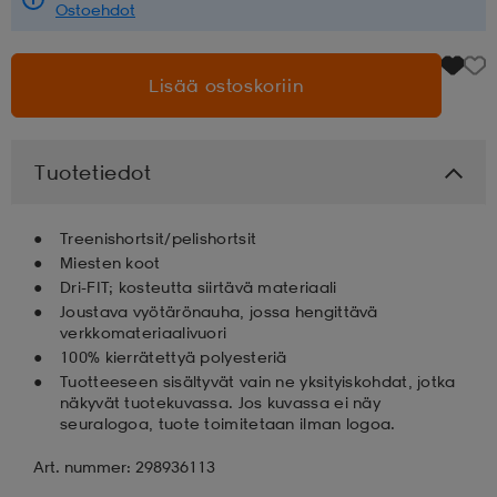
Ostoehdot
aatteet
tarvikkeet
set
tarvikkeet
aatteet
Lisää ostoskoriin
olasit
asut
set
Tuotetiedot
set
it
a
Treenishortsit/pelishortsit
Miesten koot
Dri-FIT; kosteutta siirtävä materiaali
asut
huolto
asut
Joustava vyötärönauha, jossa hengittävä
verkkomateriaalivuori
100% kierrätettyä polyesteriä
Tuotteeseen sisältyvät vain ne yksityiskohdat, jotka
it
it
näkyvät tuotekuvassa. Jos kuvassa ei näy
seuralogoa, tuote toimitetaan ilman logoa.
huolto
huolto
Art. nummer: 298936113