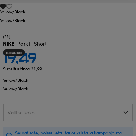
Yellow/black
 ja otsapannat
kengät
rrastot
kengät
rit
alit
Yellow/black
eet & lapaset
skengät
ihaiset
skengät
tarvikkeet
(25)
NIKE
Park Iii Short
Teamhinta
19,49
saappaat
saappaat
eet & lapaset
kengät
Suositushinta 21,99
Yellow/black
rrastot
alit
aatteet
alit
er
Yellow/black
kengät
aatteet
kengät
rrastot
Valitse koko
Valitse koko
aatteet
ykengät
olasit
ykengät
Seuratuote, poissuljettu tarjouksista ja kampanjoista.