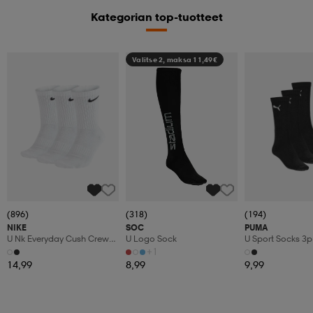
Kategorian top-tuotteet
Valitse 2, maksa 11,49€
(896)
(318)
(194)
NIKE
SOC
PUMA
U Nk Everyday Cush Crew
U Logo Sock
U Sport Socks 3p
3pr
+1
14,99
8,99
9,99