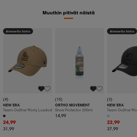
Muutkin pitivät näistä
Alennettu hinta
Alennettu hinta
(4)
(15)
(3)
NEW ERA
ORTHO MOVEMENT
NEW ERA
Team Outline 9forty Losdod
Shoe Protector 200ml
Team Outline 9for
14,99
24,99
22,99
31,99
37,99