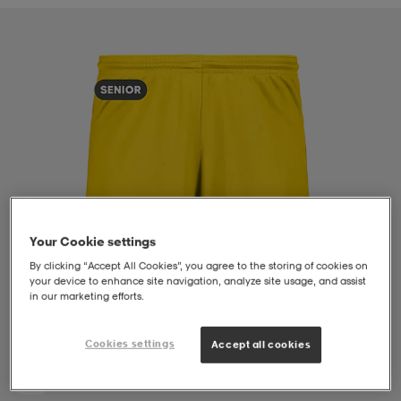
liivit
ikengät
t & pikeepaidat
ikengät
t
saappaat
ingkengät
t
ingkengät
at ja topit
elikengät
dat
engät
engät
t & pikeepaidat
allokengät
t & pikeepaidat
ilykengät
 ja otsapannat
ilykengät
-/Tennis-kengät
Your Cookie settings
By clicking “Accept All Cookies”, you agree to the storing of cookies on
your device to enhance site navigation, analyze site usage, and assist
in our marketing efforts.
t & mekot
andy-/Käsipallo-kengät
eet & lapaset
andy-/Käsipallo-kengät
t & mekot
ikengät
Cookies settings
Accept all cookies
allokengät
allokengät
engät
1
/
4