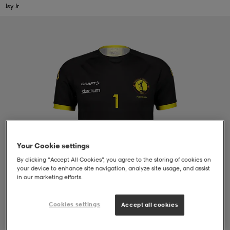
Jsy Jr
liivit
ikengät
t & pikeepaidat
ikengät
t
saappaat
ingkengät
t
ingkengät
at ja topit
elikengät
dat
engät
engät
t & pikeepaidat
allokengät
t & pikeepaidat
ilykengät
 ja otsapannat
ilykengät
-/Tennis-kengät
Your Cookie settings
By clicking “Accept All Cookies”, you agree to the storing of cookies on
your device to enhance site navigation, analyze site usage, and assist
t & mekot
andy-/Käsipallo-kengät
eet & lapaset
andy-/Käsipallo-kengät
t & mekot
ikengät
in our marketing efforts.
Cookies settings
Accept all cookies
allokengät
allokengät
engät