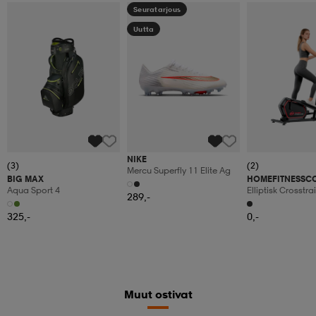
Seuratarjous
Uutta
NIKE
(3)
(2)
Mercu Superfly 11 Elite Ag
BIG MAX
HOMEFITNESSC
Aqua Sport 4
Elliptisk Crosstra
289,-
Motståndsnivåer
Och Tyst
325,-
0,-
Muut ostivat