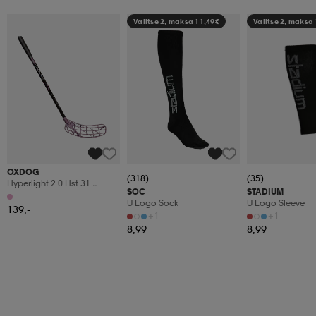
Valitse 2, maksa 11,49€
Valitse 2, maksa
OXDOG
(318)
(35)
Hyperlight 2.0 Hst 31
SOC
STADIUM
Sweoval Mbc
U Logo Sock
U Logo Sleeve
139,-
+1
+1
8,99
8,99