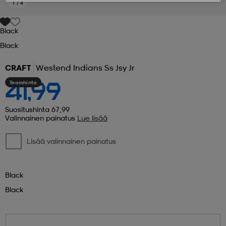
1
/
4
 ja otsapannat
kengät
rrastot
kengät
rit
alit
Black
Black
eet & lapaset
skengät
ihaiset
skengät
tarvikkeet
CRAFT
Westend Indians Ss Jsy Jr
Teamhinta
41,99
saappaat
saappaat
eet & lapaset
kengät
Suositushinta 67,99
Valinnainen painatus
Lue lisää
rrastot
alit
aatteet
alit
er
Lisää valinnainen painatus
kengät
aatteet
kengät
rrastot
Black
Black
aatteet
ykengät
olasit
ykengät