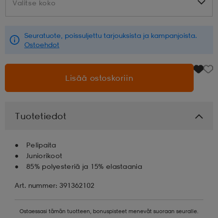
Valitse koko
Valitse koko
aatteet
tarvikkeet
set
tarvikkeet
aatteet
Seuratuote, poissuljettu tarjouksista ja kampanjoista.
Ostoehdot
olasit
asut
set
Lisää ostoskoriin
set
it
a
Tuotetiedot
asut
huolto
asut
Pelipaita
Juniorikoot
85% polyesteriä ja 15% elastaania
it
it
Art. nummer: 391362102
huolto
huolto
Ostaessasi tämän tuotteen, bonuspisteet menevät suoraan seuralle.