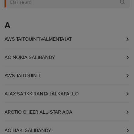
liivit
ikengät
t & pikeepaidat
ikengät
t
saappaat
A
ingkengät
t
ingkengät
at ja topit
elikengät
AWS TAITOUINTIVALMENTAJAT
dat
engät
engät
t & pikeepaidat
allokengät
AC NOKIA SALIBANDY
AWS TAITOUINTI
t & pikeepaidat
ilykengät
 ja otsapannat
ilykengät
-/Tennis-kengät
AJAX SARKKIRANTA JALKAPALLO
t & mekot
andy-/Käsipallo-kengät
eet & lapaset
andy-/Käsipallo-kengät
t & mekot
ikengät
ARCTIC CHEER ALL-STAR ACA
allokengät
allokengät
engät
AC HAKI SALIBANDY