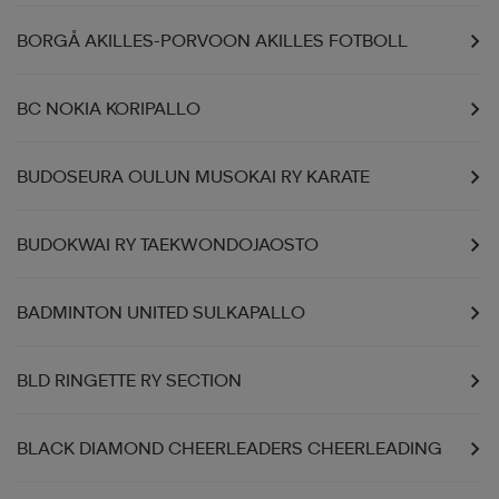
BORGÅ AKILLES-PORVOON AKILLES FOTBOLL
aatteet
tarvikkeet
set
tarvikkeet
aatteet
BC NOKIA KORIPALLO
olasit
asut
set
BUDOSEURA OULUN MUSOKAI RY KARATE
set
it
a
BUDOKWAI RY TAEKWONDOJAOSTO
asut
huolto
asut
BADMINTON UNITED SULKAPALLO
BLD RINGETTE RY SECTION
it
it
BLACK DIAMOND CHEERLEADERS CHEERLEADING
huolto
huolto