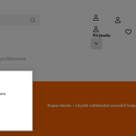
Kirjaudu
ymälämme
site
Tarjoukseen