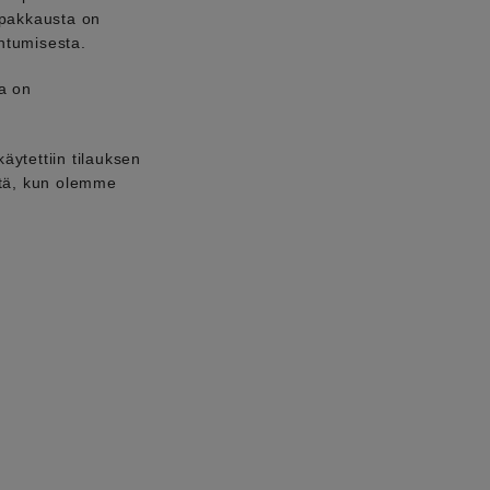
spakkausta on
ntumisesta.
sa on
äytettiin tilauksen
itä, kun olemme