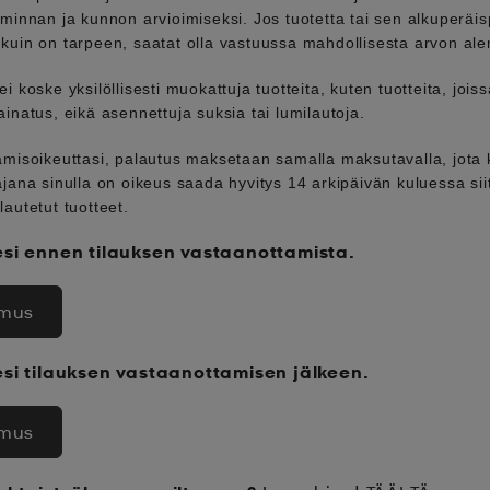
iminnan ja kunnon arvioimiseksi. Jos tuotetta tai sen alkuperäi
kuin on tarpeen, saatat olla vastuussa mahdollisesta arvon ale
i koske yksilöllisesti muokattuja tuotteita, kuten tuotteita, jois
inatus, eikä asennettuja suksia tai lumilautoja.
misoikeuttasi, palautus maksetaan samalla maksutavalla, jota k
ajana sinulla on oikeus saada hyvitys 14 arkipäivän kuluessa si
autetut tuotteet.
si ennen tilauksen vastaanottamista.
imus
si tilauksen vastaanottamisen jälkeen.
imus