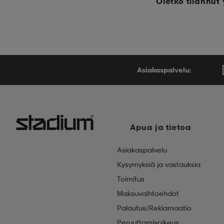
Oletko tilannu
Asiakaspalvelu:
Apua ja tietoa
Asiakaspalvelu
Kysymyksiä ja vastauksia
Toimitus
Maksuvaihtoehdot
Palautus/Reklamaatio
Peruuttamisoikeus