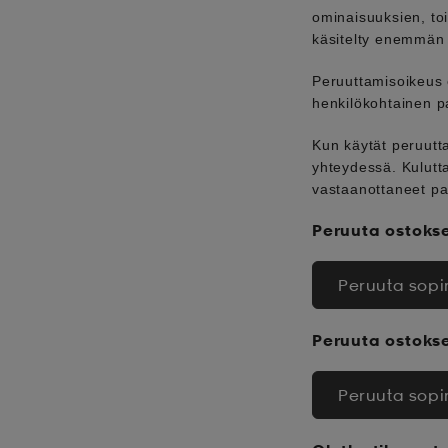
ominaisuuksien, to
käsitelty enemmän 
Peruuttamisoikeus e
henkilökohtainen pa
Kun käytät peruutta
yhteydessä. Kulutt
vastaanottaneet pal
Peruuta ostokse
Peruuta sop
Peruuta ostokse
Peruuta sop