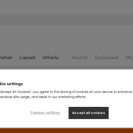
iehet
Lapset
Urheilu
Seurat
Tarjoukset
My
ie settings
“Accept All Cookies”, you agree to the storing of cookies on your device to enhance 
analyze site usage, and assist in our marketing efforts.
uperdeals – Löydä valikoidut suosikit huippuedulliseen hintaan.
Cookies settings
Accept all cookies