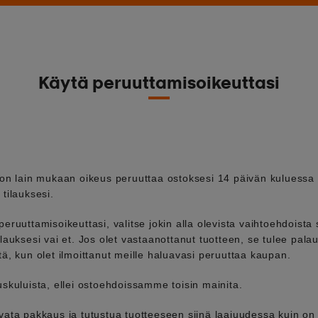
Käytä peruuttamisoikeuttasi
 on lain mukaan oikeus peruuttaa ostoksesi 14 päivän kuluessa s
 tilauksesi.
peruuttamisoikeuttasi, valitse jokin alla olevista vaihtoehdoist
ilauksesi vai et. Jos olet vastaanottanut tuotteen, se tulee pala
tä, kun olet ilmoittanut meille haluavasi peruuttaa kaupan.
uskuluista, ellei ostoehdoissamme toisin mainita.
avata pakkaus ja tutustua tuotteeseen siinä laajuudessa kuin on