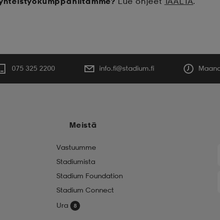
t yhteistyökumppaniltamme?
Lue ohjeet
TÄÄLTÄ
.
075 325 2200
info.fi@stadium.fi
Maanan
Meistä
Vastuumme
Stadiumista
Stadium Foundation
Stadium Connect
Ura