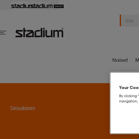
Naiset
M
Your Cook
By clicking 
navigation, 
S