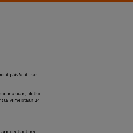
iitä päivästä, kun
a sen mukaan, oletko
uttaa viimeistään 14
 tarpeen tuotteen