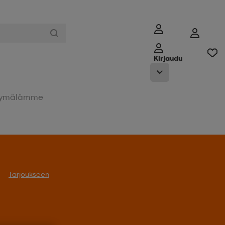
Kirjaudu
ymälämme
Tarjoukseen