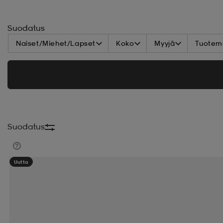
Suodatus
Naiset/Miehet/Lapset
Koko
Myyjä
Tuoteme
Suodatus
Uutta