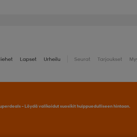
iehet
Lapset
Urheilu
Seurat
Tarjoukset
My
uperdeals – Löydä valikoidut suosikit huippuedulliseen hintaan.