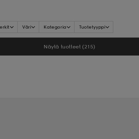
rkit
Väri
Kategoria
Tuotetyyppi
Näytä tuotteet (215)