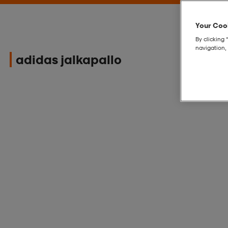
Your Cook
By clicking 
navigation, 
adidas jalkapallo