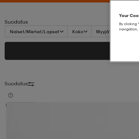
Your Cook
Suodatus
By clicking 
navigation, 
Naiset/Miehet/Lapset
Koko
Myyjä
Tuoteme
Suodatus
Kampanja -25%