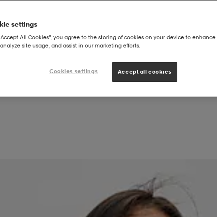
ie settings
“Accept All Cookies”, you agree to the storing of cookies on your device to enhance 
analyze site usage, and assist in our marketing efforts.
rkit
Väri
Kategoria
Tuotetyyppi
Cookies settings
Accept all cookies
Näytä tuotteet (6 176)