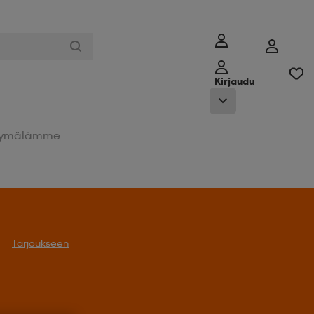
Kirjaudu
ymälämme
Tarjoukseen