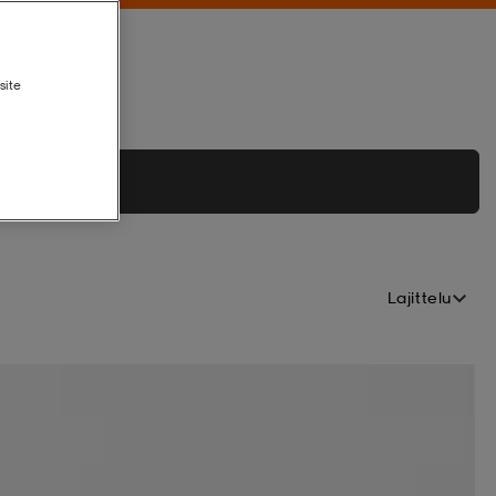
site
Lajittelu