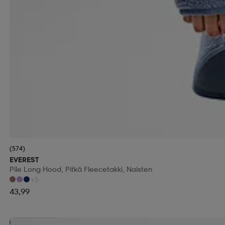
(574)
EVEREST
Pile Long Hood, Pitkä Fleecetakki, Naisten
+5
43,99
Kampanja -25%