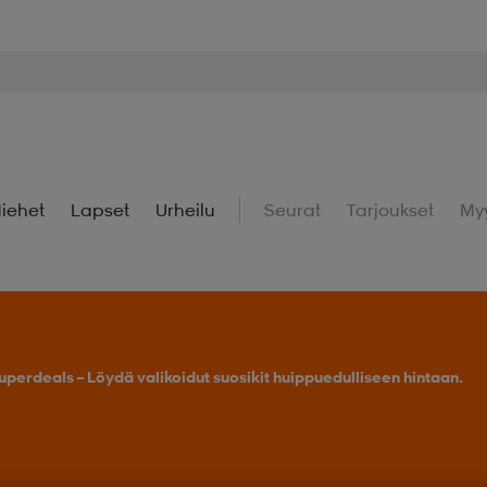
iehet
Lapset
Urheilu
Seurat
Tarjoukset
My
uperdeals – Löydä valikoidut suosikit huippuedulliseen hintaan.