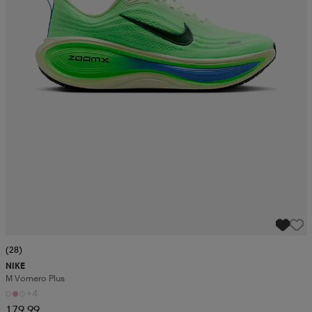
(28)
NIKE
M Vomero Plus
+4
179,99