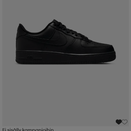
Ei sisälly kampanjoihin