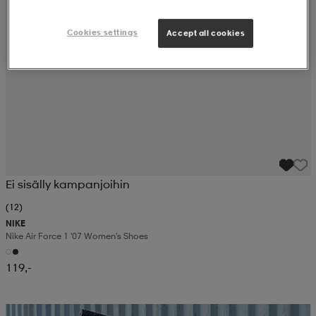
Cookies settings
Accept all cookies
Ei sisälly kampanjoihin
(12)
NIKE
Nike Air Force 1 '07 Women's Shoes
119,-