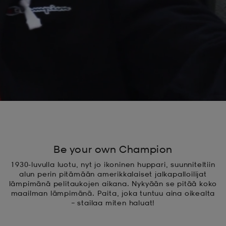
 ja otsapannat
kengät
rrastot
kengät
rit
alit
eet & lapaset
skengät
ihaiset
skengät
tarvikkeet
saappaat
saappaat
eet & lapaset
kengät
rrastot
alit
aatteet
alit
er
Be your own Champion
1930-luvulla luotu, nyt jo ikoninen huppari, suunniteltiin
kengät
aatteet
kengät
rrastot
alun perin pitämään amerikkalaiset jalkapalloilijat
lämpimänä pelitaukojen aikana. Nykyään se pitää koko
maailman lämpimänä. Paita, joka tuntuu aina oikealta
– stailaa miten haluat!
aatteet
ykengät
olasit
ykengät