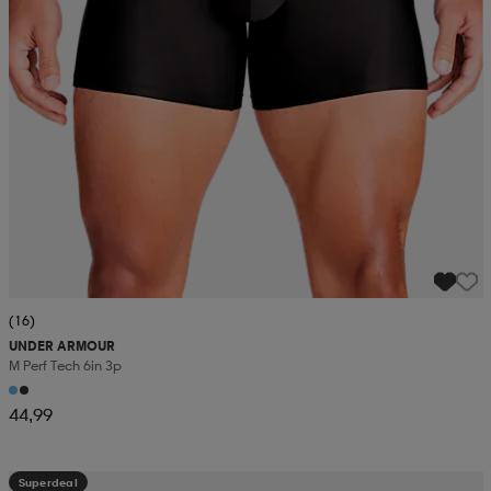
(16)
UNDER ARMOUR
M Perf Tech 6in 3p
44,99
Superdeal