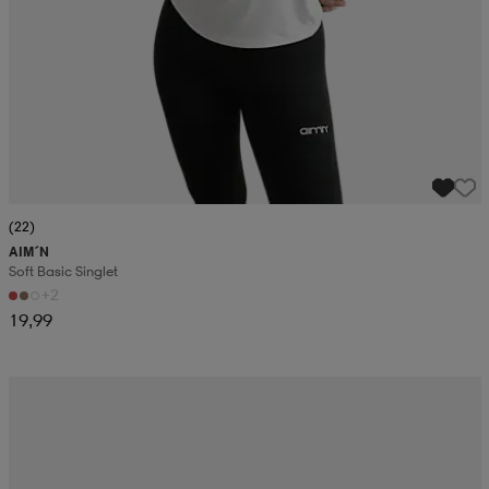
(22)
AIM´N
Soft Basic Singlet
+2
19,99