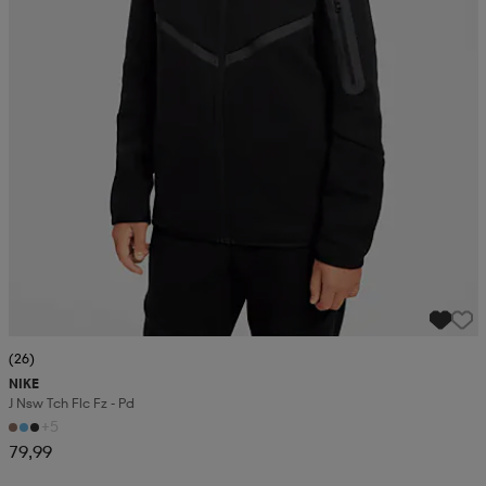
(26)
NIKE
J Nsw Tch Flc Fz - Pd
+5
79,99