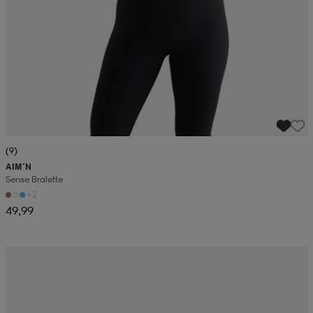
(9)
AIM´N
Sense Bralette
+2
49,99