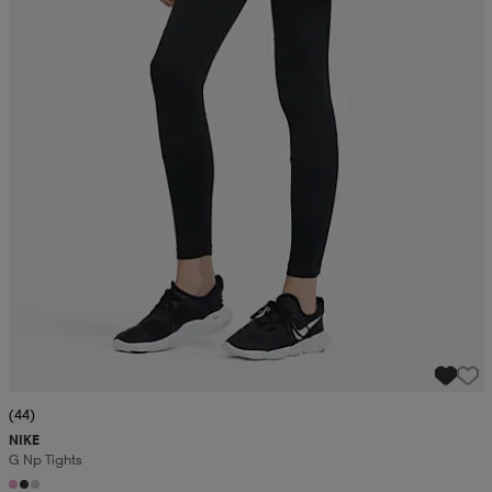
(44)
NIKE
G Np Tights