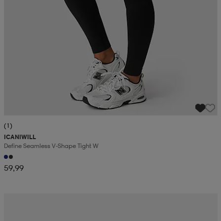
(1)
ICANIWILL
Define Seamless V-Shape Tight W
59,99