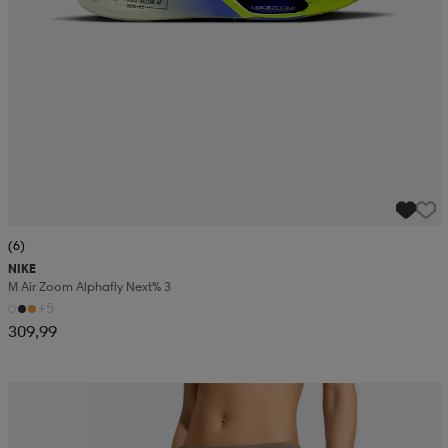
(6)
NIKE
M Air Zoom Alphafly Next% 3
+5
309,99