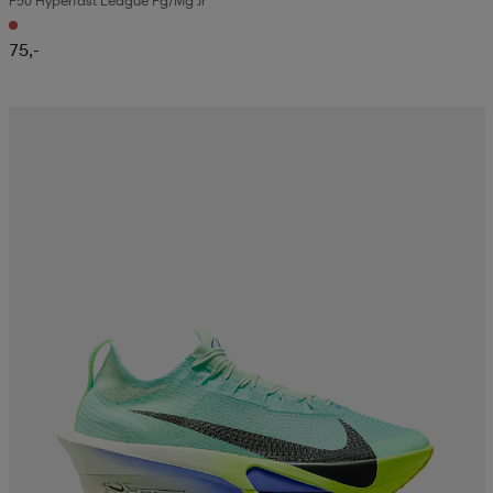
F50 Hyperfast League Fg/mg Jr
75,-