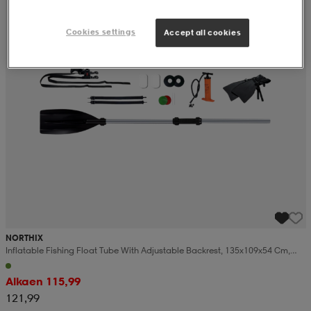
Cookies settings
Accept all cookies
NORTHIX
Inflatable Fishing Float Tube With Adjustable Backrest, 135x109x54 Cm,
Green
Alkaen 115,99
121,99