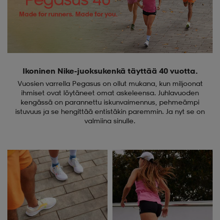
 ja otsapannat
kengät
rrastot
kengät
rit
alit
eet & lapaset
skengät
ihaiset
skengät
tarvikkeet
Ikoninen Nike-juoksukenkä täyttää 40 vuotta.
Vuosien varrella Pegasus on ollut mukana, kun miljoonat
ihmiset ovat löytäneet omat askeleensa. Juhlavuoden
saappaat
saappaat
eet & lapaset
kengät
kengässä on parannettu iskunvaimennus, pehmeämpi
istuvuus ja se hengittää entistäkin paremmin. Ja nyt se on
valmiina sinulle.
rrastot
alit
aatteet
alit
er
kengät
aatteet
kengät
rrastot
aatteet
ykengät
olasit
ykengät