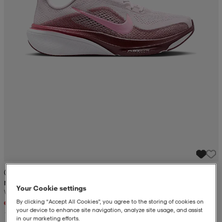
(26)
NIKE
Your Cookie settings
W Nike Pegasus 42 Women's Road Running
By clicking “Accept All Cookies”, you agree to the storing of cookies on
+5
your device to enhance site navigation, analyze site usage, and assist
149,-
in our marketing efforts.