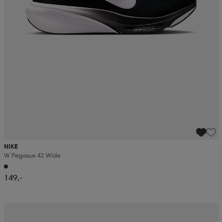
NIKE
W Pegasus 42 Wide
149,-