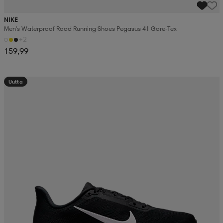
NIKE
Men's Waterproof Road Running Shoes Pegasus 41 Gore-Tex
+2
159,99
Uutta