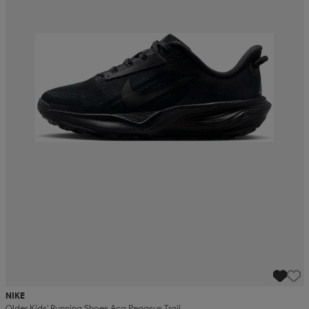
NIKE
Older Kids' Running Shoes Acg Pegasus Trail