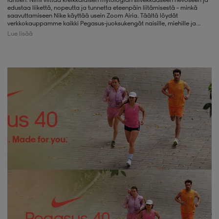
edustaa liikettä, nopeutta ja tunnetta eteenpäin liitämisestä – minkä
saavuttamiseen Nike käyttää usein Zoom Airia. Täältä löydät
liivit
ikengät
t & pikeepaidat
ikengät
t
saappaat
verkkokauppamme kaikki Pegasus-juoksukengät naisille, miehille ja
lapsille.
Lue lisää
ingkengät
t
ingkengät
at ja topit
elikengät
dat
engät
engät
t & pikeepaidat
allokengät
t & pikeepaidat
ilykengät
 ja otsapannat
ilykengät
-/Tennis-kengät
t & mekot
andy-/Käsipallo-kengät
eet & lapaset
andy-/Käsipallo-kengät
t & mekot
ikengät
allokengät
allokengät
engät